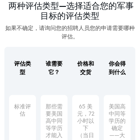
两种评估类型—选择适合您的军事
目标的评估类型
如果不确定，请询问您的招聘人员您的申请需要哪种
评估。
评估类
谁需要
价格和
你会得
型
它？
交货
到什么
标准评
那些需
65 美
美国高
估
要美国
元，72
中同等
高中同
小时以
学历的
等学历
下
确定
才能入
（当日
——大