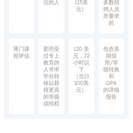
伍的人
115美
多数招
元）
聘人员
所要求
的
逐门课
那些受
120 美
包含美
程评估
过专上
元，72
国信
教育的
小时以
用/等
人寻求
下
级转换
学分转
（当日
和
移以获
200美
GPA
得更高
元）
的详细
的等级
报告
或特权