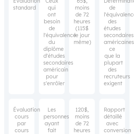
Évaluation
Ceux
65$,
Déterminat
standard
qui
moins
de
ont
de 72
l'équivalenc
besoin
heures
des
de
(115$
études
l'équivalence
le jour
secondaires
du
même)
américaines
diplôme
ce
d'études
que la
secondaires
plupart
américain
des
pour
recruteurs
s'enrôler
exigent
Évaluation
Les
120$,
Rapport
cours
personnes
moins
détaillé
par
ayant
de 72
avec
cours
fait
heures
conversion