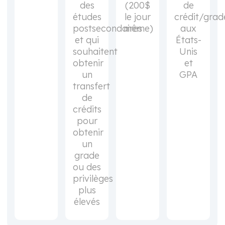
des
(200$
de
études
le jour
crédit/grad
postsecondaires
même)
aux
et qui
États-
souhaitent
Unis
obtenir
et
un
GPA
transfert
de
crédits
pour
obtenir
un
grade
ou des
privilèges
plus
élevés