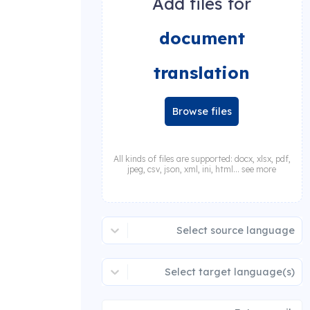
Add files for
document
translation
Browse files
All kinds of files are supported: docx, xlsx, pdf,
jpeg, csv, json, xml, ini, html... see more
Select source language
Select target language(s)