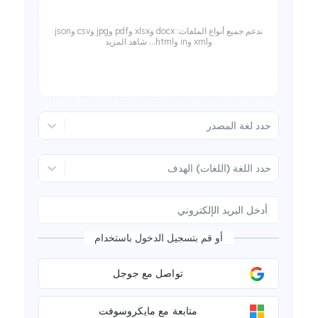
ندعم جميع أنواع الملفات: docx وxlsx وpdf وjpg وcsv وjson
وxml وin وhtml... شاهد المزيد
حدد لغة المصدر
حدد اللغة (اللغات) الهدف
أو قم بتسجيل الدخول باستخدام
تواصل مع جوجل
متابعة مع مايكروسوفت