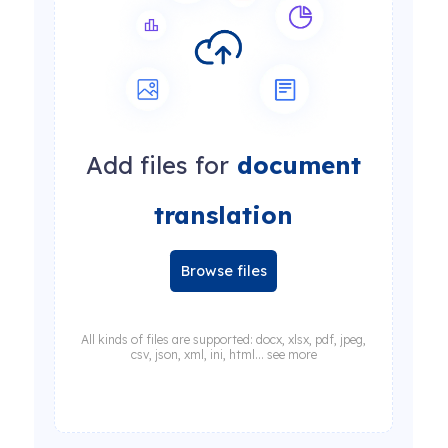
Add files for
document
translation
Browse files
All kinds of files are supported: docx, xlsx, pdf, jpeg,
csv, json, xml, ini, html... see more