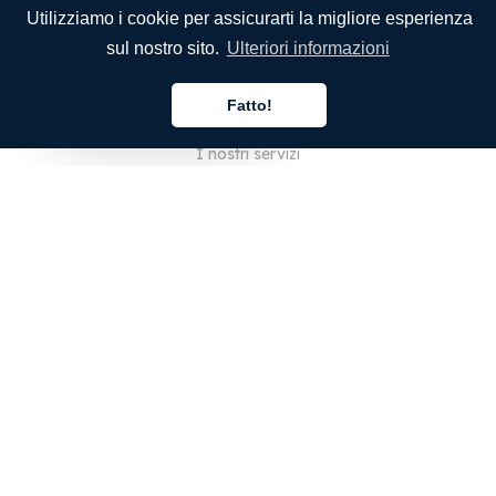
Utilizziamo i cookie per assicurarti la migliore esperienza
sul nostro sito.
Ulteriori informazioni
SOCIETÀ
Fatto!
Chi siamo
Italiano
I nostri servizi
Blog
Domande frequenti
Il nostro team
Opportunità di lavoro
Note legali
Contattaci
PER I CLIENTI