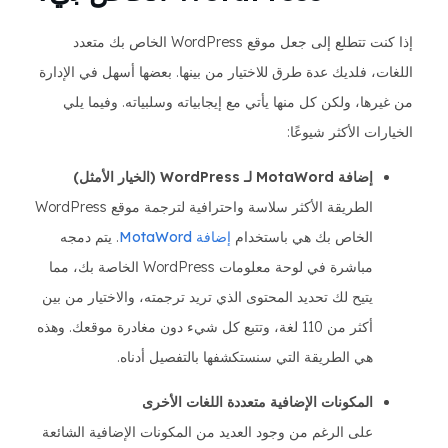
إذا كنت تتطلع إلى جعل موقع WordPress الخاص بك متعدد
اللغات، فلديك عدة طرق للاختيار من بينها. بعضها أسهل في الإدارة
من غيرها، ولكن كل منها يأتي مع إيجابياته وسلبياته. وفيما يلي
الخيارات الأكثر شيوعًا:
إضافة MotaWord لـ WordPress (الخيار الأمثل)
الطريقة الأكثر سلاسة واحترافية لترجمة موقع WordPress
الخاص بك هي باستخدام
إضافة MotaWord
. يتم دمجه
مباشرة في لوحة معلومات WordPress الخاصة بك، مما
يتيح لك تحديد المحتوى الذي تريد ترجمته، والاختيار من بين
أكثر من 110 لغة، وتتبع كل شيء دون مغادرة موقعك. وهذه
هي الطريقة التي سنستكشفها بالتفصيل أدناه.
المكونات الإضافية متعددة اللغات الأخرى
على الرغم من وجود العديد من المكونات الإضافية الشائعة