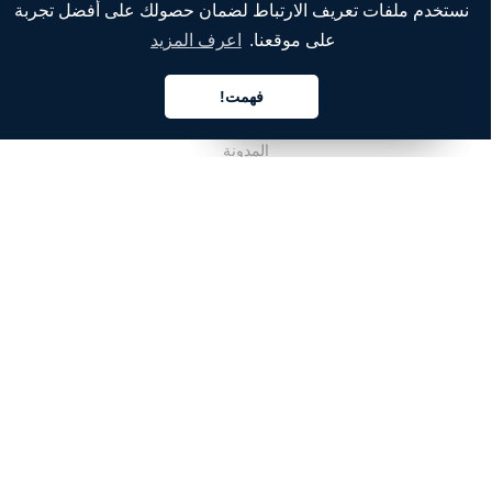
نستخدم ملفات تعريف الارتباط لضمان حصولك على أفضل تجربة
الشركة
على موقعنا.
اعرف المزيد
من نحن
فهمت!
خدماتنا
العربية
العربية
العربية
المدونة
الأسئلة الشائعة
فريقنا
الوظائف
المجال القانوني
اتصل بنا
للعملاء
تسجيل الدخول