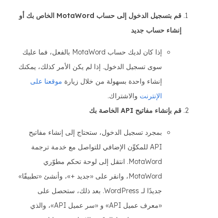
قم بتسجيل الدخول إلى حساب MotaWord الخاص بك أو
إنشاء حساب جديد
إذا كان لديك حساب MotaWord بالفعل، فما عليك
سوى تسجيل الدخول. إذا لم يكن الأمر كذلك، يمكنك
إنشاء واحدة بسهولة من خلال زيارة
موقعنا على
الإنترنت
والاشتراك.
قم بإنشاء مفاتيح API الخاصة بك
بمجرد تسجيل الدخول، ستحتاج إلى إنشاء مفاتيح
API للمكوِّن الإضافي للتواصل مع خدمة ترجمة
MotaWord. انتقل إلى لوحة تحكم مطوّري
MotaWord، وانقر على «جديد +»، وأنشئ «تطبيقًا»
جديدًا لـ WordPress. بعد ذلك، ستحصل على
«معرف عميل API» و «سر عميل API»، والذي