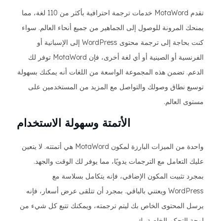
تقدم MotaWord خدمات ترجمة احترافية بأكثر من 110 لغة، مما
يمنحك المرونة للوصول إلى الجماهير من جميع أنحاء العالم. سواء
كنت بحاجة إلى ترجمة محتوى WordPress إلى الإسبانية أو
الفرنسية أو الصينية أو أي لغة أخرى، فإن MotaWord توفر لك
الدعم. تضمن هذه المجموعة الواسعة من اللغات أنه يمكنك بسهولة
توسيع نطاق وصولك والتواصل مع المزيد من المستخدمين على
مستوى العالم.
الأتمتة وسهولة الاستخدام
واحدة من الميزات البارزة لمكون MotaWord هي أتمتته. لا يتعين
عليك التعامل مع الترجمات يدويًا، مما يوفر لك الوقت والجهد.
بمجرد تثبيت المكون الإضافي، فإنه يتكامل بسلاسة مع
WordPress ويعتني بالباقي. بمجرد أن تتلقى عرض أسعار، فإنه
يرسل المحتوى الخاص بك ليتم ترجمته، ويمكنك تتبع كل شيء من
لوحة التحكم الخاصة بك.