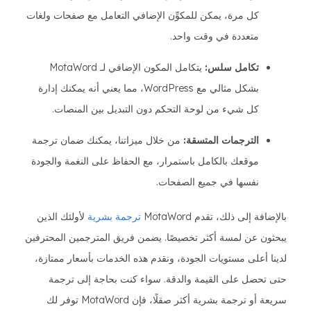
كل مرة، يمكن للمكوِّن الإضافي التعامل مع صفحات ولغات
متعددة في وقت واحد.
تكامل سلس:
يتكامل المكون الإضافي لـ MotaWord
بشكل مثالي مع WordPress، مما يعني أنه يمكنك إدارة
كل شيء من لوحة التحكم دون التبديل بين المنصات.
الترجمات المتسقة:
من خلال ميزاتنا، يمكنك ضمان ترجمة
موقعك بالكامل باستمرار، مع الحفاظ على النغمة والجودة
نفسها في جميع الصفحات.
بالإضافة إلى ذلك، تقدم MotaWord
ترجمة بشرية
لأولئك الذين
يبحثون عن لمسة أكثر تخصيصًا. يضمن فريق المترجمين المحترفين
لدينا أعلى مستويات الجودة، ونقدم هذه الخدمات بأسعار ممتازة،
حتى تحصل على القيمة والدقة. سواء كنت بحاجة إلى ترجمة
سريعة أو ترجمة بشرية أكثر صقلًا، فإن MotaWord توفر لك