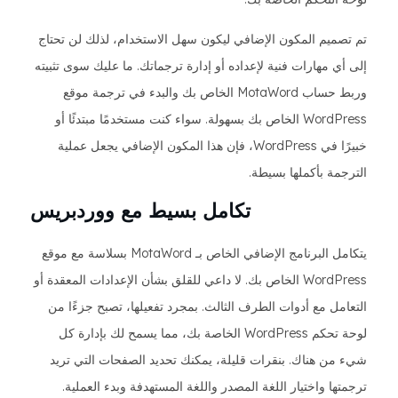
تم تصميم المكون الإضافي ليكون سهل الاستخدام، لذلك لن تحتاج
إلى أي مهارات فنية لإعداده أو إدارة ترجماتك. ما عليك سوى تثبيته
وربط حساب MotaWord الخاص بك والبدء في ترجمة موقع
WordPress الخاص بك بسهولة. سواء كنت مستخدمًا مبتدئًا أو
خبيرًا في WordPress، فإن هذا المكون الإضافي يجعل عملية
الترجمة بأكملها بسيطة.
تكامل بسيط مع ووردبريس
يتكامل البرنامج الإضافي الخاص بـ MotaWord بسلاسة مع موقع
WordPress الخاص بك. لا داعي للقلق بشأن الإعدادات المعقدة أو
التعامل مع أدوات الطرف الثالث. بمجرد تفعيلها، تصبح جزءًا من
لوحة تحكم WordPress الخاصة بك، مما يسمح لك بإدارة كل
شيء من هناك. بنقرات قليلة، يمكنك تحديد الصفحات التي تريد
ترجمتها واختيار اللغة المصدر واللغة المستهدفة وبدء العملية.