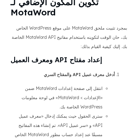
تكوين المكون الإضافي لـ
MotaWord
بمجرد تثبيت ملحق MotaWord على موقع WordPress الخاص
بك، حان الوقت لتكوينه باستخدام مفاتيح MotaWord API الخاصة
بك. إليك كيفية القيام بذلك:
إعداد مفتاح API ومعرف العميل
أدخل معرف عميل API والمفتاح السري
انتقل إلى صفحة إعدادات MotaWord ضمن
«الإعدادات > MotaWord» في لوحة معلومات
WordPress الخاصة بك.
سترى الحقول حيث يمكنك إدخال «معرف عميل
API» و «سر عميل API». تم إنشاء هذه المفاتيح
مسبقًا عند إعداد حساب مطور MotaWord الخاص