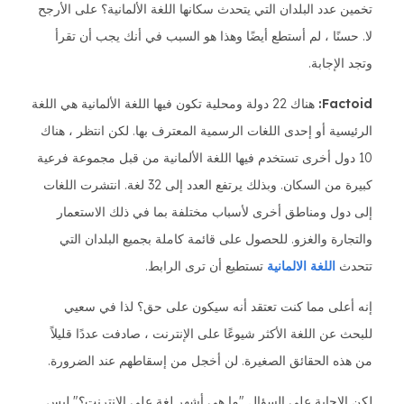
تخمين عدد البلدان التي يتحدث سكانها اللغة الألمانية؟ على الأرجح
لا. حسنًا ، لم أستطع أيضًا وهذا هو السبب في أنك يجب أن تقرأ
وتجد الإجابة.
Factoid:
هناك 22 دولة ومحلية تكون فيها اللغة الألمانية هي اللغة
الرئيسية أو إحدى اللغات الرسمية المعترف بها. لكن انتظر ، هناك
10 دول أخرى تستخدم فيها اللغة الألمانية من قبل مجموعة فرعية
كبيرة من السكان. وبذلك يرتفع العدد إلى 32 لغة. انتشرت اللغات
إلى دول ومناطق أخرى لأسباب مختلفة بما في ذلك الاستعمار
والتجارة والغزو. للحصول على قائمة كاملة بجميع البلدان التي
تتحدث
اللغة الالمانية
تستطيع أن ترى الرابط.
إنه أعلى مما كنت تعتقد أنه سيكون على حق؟ لذا في سعيي
للبحث عن اللغة الأكثر شيوعًا على الإنترنت ، صادفت عددًا قليلاً
من هذه الحقائق الصغيرة. لن أخجل من إسقاطهم عند الضرورة.
لكن الإجابة على السؤال "ما هي أشهر لغة على الإنترنت؟" ليس