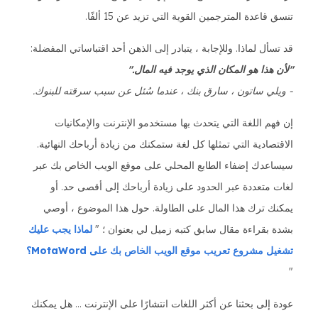
تنسق قاعدة المترجمين القوية التي تزيد عن 15 ألفًا.
قد تسأل لماذا. وللإجابة ، يتبادر إلى الذهن أحد اقتباساتي المفضلة:
"لأن هذا هو المكان الذي يوجد فيه المال."
- ويلي ساتون ، سارق بنك ، عندما سُئل عن سبب سرقته للبنوك.
إن فهم اللغة التي يتحدث بها مستخدمو الإنترنت والإمكانيات
الاقتصادية التي تمثلها كل لغة ستمكنك من زيادة أرباحك النهائية.
سيساعدك إضفاء الطابع المحلي على موقع الويب الخاص بك عبر
لغات متعددة عبر الحدود على زيادة أرباحك إلى أقصى حد. أو
يمكنك ترك هذا المال على الطاولة. حول هذا الموضوع ، أوصي
بشدة بقراءة مقال سابق كتبه زميل لي بعنوان ؛ "
لماذا يجب عليك
تشغيل مشروع تعريب موقع الويب الخاص بك على MotaWord؟
"
عودة إلى بحثنا عن أكثر اللغات انتشارًا على الإنترنت ... هل يمكنك