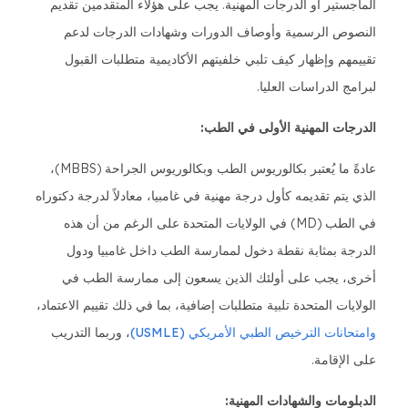
الماجستير أو الدرجات المهنية. يجب على هؤلاء المتقدمين تقديم
النصوص الرسمية وأوصاف الدورات وشهادات الدرجات لدعم
تقييمهم وإظهار كيف تلبي خلفيتهم الأكاديمية متطلبات القبول
لبرامج الدراسات العليا.
الدرجات المهنية الأولى في الطب:
عادةً ما يُعتبر بكالوريوس الطب وبكالوريوس الجراحة (MBBS)،
الذي يتم تقديمه كأول درجة مهنية في غامبيا، معادلاً لدرجة دكتوراه
في الطب (MD) في الولايات المتحدة على الرغم من أن هذه
الدرجة بمثابة نقطة دخول لممارسة الطب داخل غامبيا ودول
أخرى، يجب على أولئك الذين يسعون إلى ممارسة الطب في
الولايات المتحدة تلبية متطلبات إضافية، بما في ذلك تقييم الاعتماد،
وامتحانات الترخيص الطبي الأمريكي (USMLE)
، وربما التدريب
على الإقامة.
الدبلومات والشهادات المهنية: