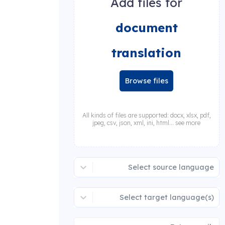
Add files for
document
translation
Browse files
All kinds of files are supported: docx, xlsx, pdf,
jpeg, csv, json, xml, ini, html... see more
Select source language
Select target language(s)