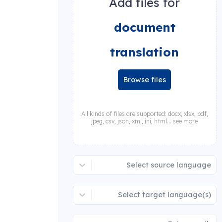
Add files for
document
translation
Browse files
All kinds of files are supported: docx, xlsx, pdf,
jpeg, csv, json, xml, ini, html... see more
Select source language
Select target language(s)