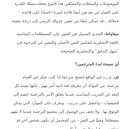
الموضوعات والسجلات والجماهير. هذا التنوع يجعله ممتعًا. القدرة
على العمل عن بعد هي أيضًا فائدة كبيرة! اعتمادًا على قاعدة
عملائك ، قد تتمكن أيضًا من تعيين جدولك الزمني إلى درجة معينة.
ميغاواط:
التحدي المتمثل في العثور على المصطلحات المناسبة
باللغة الإنجليزية لتعكس النص الأصلي وللتعبير عن الترجمة في
"سهل التدفق" والإنجليزية الصحيحة.
أي نصيحة لبدء المترجمين؟
ش:
تدرب في الواقع لتصبح مترجمًا إذا كنت تفكر في القيام
بترجمة. من المؤكد أن معرفة لغة ثانية أمر مهم ، لكنها بعيدة كل
البعد عن التدريب المناسب عندما يتعلق الأمر بالترجمة. انضم إلى
الجمعيات ، واحصل على تدريب ، وتعرف على الموارد التي يمكن
الوثوق بها ، ولا تخف من الوصول إلى مجتمع الترجمة عندما لا تفهم
مصطلحًا معينًا في النص - من المحتمل أن يكون شخص آخر قد
شاهده من قبل - لا تخمن أبدًا!