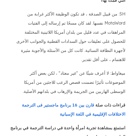
التي قمت بها؟
SH: من قبيل الصدفة ، قد تكون الوظيفة الأكثر غرابة من
MotaWord نفسها. لقد كان مسحًا تم إرساله إلى الفتيات
المراهقات في عدد قليل من بلدان أمريكا اللاتينية المختلفة
للحصول على تعليقات حول السدادات القطنية والجوانب الأخرى
لأجهزة النظافة النسائية. كانت كل من الأسئلة والأجوبة مثيرة
للاهتمام ، على أقل تقدير.
ميغاواط: لا أعرف شيئًا عن "غير معتاد" ، لكن بعض أكثر
الموضوعات تأثيرًا تضمنت قصص الرعب للاجئين من أمريكا
الوسطى الهاربين من الجريمة والإرهاب في بلدانهم الأصلية.
قراءات ذات صلة
قارن بين 16 برنامج ماجستير فى الترجمة
الاختلافات الإقليمية في اللغة الإسبانية
استمتع بمشاهدة تجربة امرأة واحدة في دراسة الترجمة في برنامج