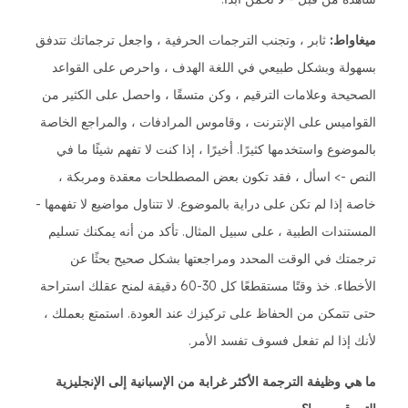
ميغاواط:
ثابر ، وتجنب الترجمات الحرفية ، واجعل ترجماتك تتدفق
بسهولة وبشكل طبيعي في اللغة الهدف ، واحرص على القواعد
الصحيحة وعلامات الترقيم ، وكن متسقًا ، واحصل على الكثير من
القواميس على الإنترنت ، وقاموس المرادفات ، والمراجع الخاصة
بالموضوع واستخدمها كثيرًا. أخيرًا ، إذا كنت لا تفهم شيئًا ما في
النص -> اسأل ، فقد تكون بعض المصطلحات معقدة ومربكة ،
خاصة إذا لم تكن على دراية بالموضوع. لا تتناول مواضيع لا تفهمها -
المستندات الطبية ، على سبيل المثال. تأكد من أنه يمكنك تسليم
ترجمتك في الوقت المحدد ومراجعتها بشكل صحيح بحثًا عن
الأخطاء. خذ وقتًا مستقطعًا كل 30-60 دقيقة لمنح عقلك استراحة
حتى تتمكن من الحفاظ على تركيزك عند العودة. استمتع بعملك ،
لأنك إذا لم تفعل فسوف تفسد الأمر.
ما هي وظيفة الترجمة الأكثر غرابة من الإسبانية إلى الإنجليزية