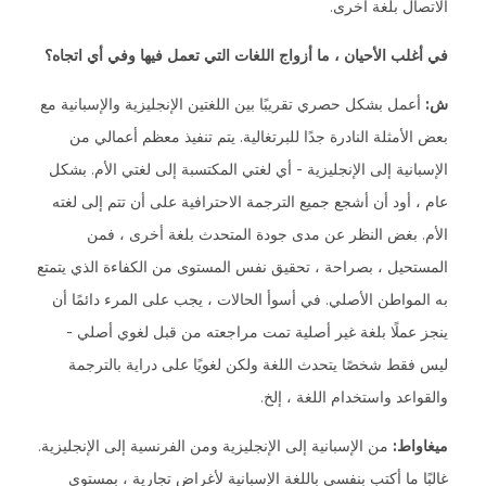
الاتصال بلغة أخرى.
في أغلب الأحيان ، ما أزواج اللغات التي تعمل فيها وفي أي اتجاه؟
ش:
أعمل بشكل حصري تقريبًا بين اللغتين الإنجليزية والإسبانية مع
بعض الأمثلة النادرة جدًا للبرتغالية. يتم تنفيذ معظم أعمالي من
الإسبانية إلى الإنجليزية - أي لغتي المكتسبة إلى لغتي الأم. بشكل
عام ، أود أن أشجع جميع الترجمة الاحترافية على أن تتم إلى لغته
الأم. بغض النظر عن مدى جودة المتحدث بلغة أخرى ، فمن
المستحيل ، بصراحة ، تحقيق نفس المستوى من الكفاءة الذي يتمتع
به المواطن الأصلي. في أسوأ الحالات ، يجب على المرء دائمًا أن
ينجز عملًا بلغة غير أصلية تمت مراجعته من قبل لغوي أصلي -
ليس فقط شخصًا يتحدث اللغة ولكن لغويًا على دراية بالترجمة
والقواعد واستخدام اللغة ، إلخ.
ميغاواط:
من الإسبانية إلى الإنجليزية ومن الفرنسية إلى الإنجليزية.
غالبًا ما أكتب بنفسي باللغة الإسبانية لأغراض تجارية ، بمستوى