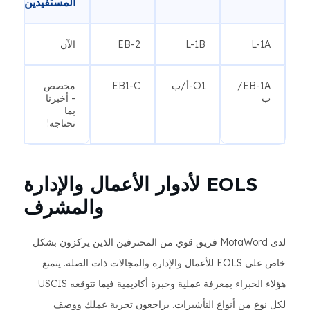
المستفيدين
L-1A
L-1B
EB-2
الآن
EB-1A/
O1-أ/ب
EB1-C
مخصص
ب
- أخبرنا
بما
تحتاجه!
EOLS لأدوار الأعمال والإدارة
والمشرف
لدى MotaWord فريق قوي من المحترفين الذين يركزون بشكل
خاص على EOLS للأعمال والإدارة والمجالات ذات الصلة. يتمتع
هؤلاء الخبراء بمعرفة عملية وخبرة أكاديمية فيما تتوقعه USCIS
لكل نوع من أنواع التأشيرات. يراجعون تجربة عملك ووصف