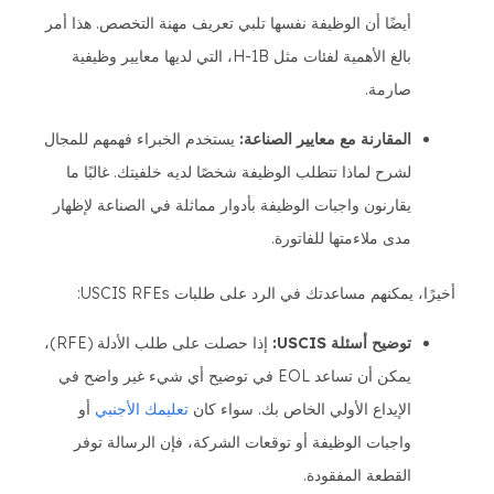
أيضًا أن الوظيفة نفسها تلبي تعريف مهنة التخصص. هذا أمر
بالغ الأهمية لفئات مثل H-1B، التي لديها معايير وظيفية
صارمة.
المقارنة مع معايير الصناعة:
يستخدم الخبراء فهمهم للمجال
لشرح لماذا تتطلب الوظيفة شخصًا لديه خلفيتك. غالبًا ما
يقارنون واجبات الوظيفة بأدوار مماثلة في الصناعة لإظهار
مدى ملاءمتها للفاتورة.
أخيرًا، يمكنهم مساعدتك في الرد على طلبات USCIS RFEs:
توضيح أسئلة USCIS:
إذا حصلت على طلب الأدلة (RFE)،
يمكن أن تساعد EOL في توضيح أي شيء غير واضح في
الإيداع الأولي الخاص بك. سواء كان
تعليمك الأجنبي
أو
واجبات الوظيفة أو توقعات الشركة، فإن الرسالة توفر
القطعة المفقودة.