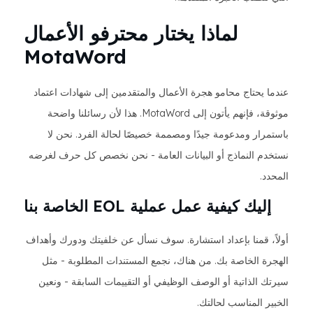
لماذا يختار محترفو الأعمال
MotaWord
عندما يحتاج محامو هجرة الأعمال والمتقدمين إلى شهادات اعتماد
موثوقة، فإنهم يأتون إلى MotaWord. هذا لأن رسائلنا واضحة
باستمرار ومدعومة جيدًا ومصممة خصيصًا لحالة الفرد. نحن لا
نستخدم النماذج أو البيانات العامة - نحن نخصص كل حرف لغرضه
المحدد.
إليك كيفية عمل عملية EOL الخاصة بنا
أولاً، قمنا بإعداد استشارة. سوف نسأل عن خلفيتك ودورك وأهداف
الهجرة الخاصة بك. من هناك، نجمع المستندات المطلوبة - مثل
سيرتك الذاتية أو الوصف الوظيفي أو التقييمات السابقة - ونعين
الخبير المناسب لحالتك.