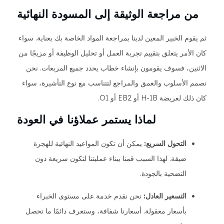
من مراجعة الوثيقة إلى المسودة النهائية
ثم يقوم الخبير المعين لدينا بمراجعة المواد الخاصة بك بعناية. سواء
كان الأمر يتعلق بتقييم تجربة العمل أو تحليل الوظيفة أو مزيجًا من
الاثنين، فسوف يقومون بإنشاء خطاب يحدد جميع المربعات. نحن
نصمم الأسلوب والعمق والمراجع لتتناسب مع نوع التأشيرة، سواء
كان ذلك لعريضة H-1B أو EB2 أو O1.
لماذا يستمر عملاؤنا في العودة
التحول السريع:
يمكن أن تكون المواعيد النهائية للهجرة
ضيقة. لهذا السبب قمنا ببناء عمليتنا لتكون سريعة دون
التضحية بالجودة.
التسعير العادل:
نحن نقدم خدمة على مستوى الخبراء
بأسعار معقولة. أسعارنا شفافة، وستعرف دائمًا ما تحصل