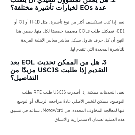
عدة EOs لخيارات تأشيرة مختلفة؟
نعم. إذا كنت تستكشف أكثر من نوع تأشيرة، مثل H-1B أو O1 أو
EB1، فيمكنك طلب EOLs مصممة خصيصًا لكل منها. يضمن هذا
النهج أن كل حرف يتناول بشكل مباشر معايير الأهلية الفريدة
للتأشيرة المحددة التي تتقدم لها.
3. هل من الممكن تحديث EOL بعد
التقديم إذا طلبت USCIS مزيدًا من
التفاصيل؟
نعم، التحديثات ممكنة. إذا أصدرت USCIS طلب RFE يطلب
التوضيح، فيمكن للخبير الأصلي عادةً مراجعة الرسالة أو التوسع
فيها لمعالجة المخاوف المحددة. في MotaWord، نساعد في تنسيق
هذه العملية لضمان الاستمرارية والاتساق.