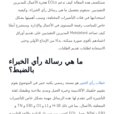
تستكشف هذه المقالة كيف تدعم EOLs هجرة الأعمال للمديرين
التنفيذيين. سنقوم بتفصيل ما هي رسائل رأي الخبراء، وكيفية
استخدامها في فئات التأشيرات المختلفة، وسبب أهميتها بشكل
خاص للمناصب رفيعة المستوى في الأعمال والإدارة. وسنشرح أيضًا
كيف تساعد MotaWord المديرين التنفيذيين على تقديم أوراق
اعتمادهم بأقوى صورة ممكنة، بدءًا من الإيداع الأولي وحتى
الاستجابة لطلبات تقديم الطلبات.
ما هي رسالة رأي الخبراء
بالضبط؟
خطاب رأي الخبير
هو مستند رسمي يكتبه خبير في الموضوع يقوم
بتقييم خلفيتك الأكاديمية وخبرة العمل ومدى ملاءمة وظيفتك لفئة
التأشيرة التي تتقدم لها. هذه الرسائل مهمة بشكل خاص للتأشيرات
المتعلقة بالأعمال، بما في ذلك H-1B و L1 و O1 و EB1 و TN و
EB2 و NIW. يعمل EOL كجسر بين سيرتك الذاتية واللغة القانونية