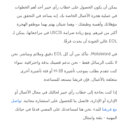
يمكن أن يكون الحصول على خطاب رأي خبير أحد أهم الخطوات
في عملية هجرة الأعمال الخاصة بك. إنه يساعد في التحقق من
مؤهلاتك وأهمية وظيفتك - وهما شيئان يهتم بهما موظفو الهجرة
أكثر من غيرهم. ومع زيادة صرامة USCIS في مراجعاتها، يمكن لـ
EOL عالي الجودة أن يحدث فرقًا.
في MotaWord، نتأكد من أن كل EOL دقيق وملائم ومباشر. نحن
لا نكتب الرسائل فقط - نحن ندعم قضيتك بدقة واحترافية. سواء
كنت تتقدم بطلب بموجب تأشيرة H-1B أو فئة تأشيرة أخرى
متعلقة بالأعمال، فإن فريقنا مستعد للمساعدة.
إذا كنت بحاجة إلى خطاب رأي خبير لحالتك في مجال الأعمال أو
الإدارة أو الإدارة، فاتصل بنا للحصول على استشارة مجانية.
تواصل
مع فريقنا
للبدء. نحن هنا لمساعدتك على المضي قدمًا في حياتك
المهنية - بثقة وامتثال.