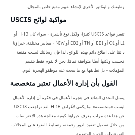
وظيفتك والوثائق الأخرى لإنشاء تقييم مقنع خاص بالمجال.
مواكبة لوائح USCIS
تتغير قواعد USCIS كثيرًا، ولكل نوع تأشيرة - سواء كان H-1B أو
L1 أو O1 أو EB1 أو TN أو EB2 أو NIW - معايير مختلفة. خبراؤنا
دائمًا على اطلاع دائم بهذه اللوائح، لذا فإن رسالتك ليست مقنعة
فحسب ولكنها أيضًا متوافقة تمامًا. نحن لا نقوم فقط بتقييم
المؤهلات - بل نطابقها مع ما يبحث عنه موظفو الهجرة اليوم.
القول بأن إدارة الأعمال تعتبر متخصصة
يتمثل التحدي الشائع في هجرة الأعمال في فكرة أن إدارة الأعمال
ليست «متخصصة» بما يكفي لأغراض H-1B. لقد تراجعت USCIS
عن هذا عدة مرات. يعرف خبراؤنا كيفية معالجة هذه الاعتراضات
من خلال تفصيل تعقيد الدور وعمقه، وتسليط الضوء على المجالات
التي تتطلب الخبرة المتقدمة.