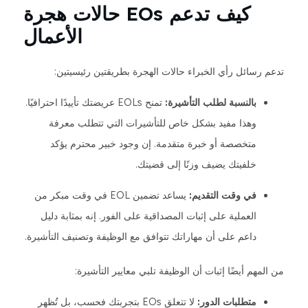
كيف تدعم EOs حالات هجرة
الأعمال
تدعم رسائل رأي الخبراء حالات الهجرة بطريقتين رئيسيتين:
بالنسبة لطلب التأشيرة:
تمنح EOLs عريضتك تأييدًا احترافيًا.
وهذا مفيد بشكل خاص للتأشيرات التي تتطلب معرفة
متخصصة أو خبرة متقدمة. إن وجود خبير محترم يؤكد
خلفيتك يضيف وزنًا إلى قضيتك.
في وقت التقديم:
يساعد تضمين EOL في وقت مبكر من
العملية على إثبات المصداقية على الفور. إنه بمثابة دليل
داعم على أن مهاراتك تتوافق مع الوظيفة وتصنيف التأشيرة.
من المهم أيضًا إثبات أن الوظيفة تلبي معايير التأشيرة:
متطلبات الدور:
لا تتعلق EOs بتجربتك فحسب، بل تُظهر