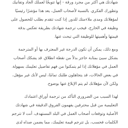
شهادتك هي أكثر من مجرد ورقة - إنها تتويجًا لعملك الجاد وتفانيك
وتطورك الفكري. بالنسبة لأصحاب العمل، يعد هذا مؤشرًا رئيسيًا
لمؤهلاتك ومدى ملاءمتك للدور. إذا كنت تتقدم بطلب للحصول على
وظيفة في الخارج، فيجب ترجمة شهادتك بطريقة تعكس بدقة
قيمتها وأهميتها للوظيفة التي تبحث عنها.
ومع ذلك، يمكن أن تكون الدرجة غير المعترف بها أو المترجمة
بشكل سيئ بمثابة حاجز بدلاً من نقطة انطلاق. قد يشكك أصحاب
العمل في مؤهلاتك إذا لم يتمكنوا من فهم تفاصيل تعليمك بسهولة.
في بعض الحالات، قد يتجاهلون طلبك تمامًا، ليس لأنك غير مؤهل،
ولكن لأن مؤهلاتك لم يتم الإبلاغ عنها بوضوح.
لهذا السبب من الضروري التأكد من ترجمة أوراق اعتمادك
التعليمية من قبل محترفين يفهمون الفروق الدقيقة في شهادتك
الأصلية وتوقعات أصحاب العمل في البلد المستهدف. أنت لا تترجم
الكلمات فحسب، بل تترجم قيمة تعليمك، مما يضمن صداه لدى