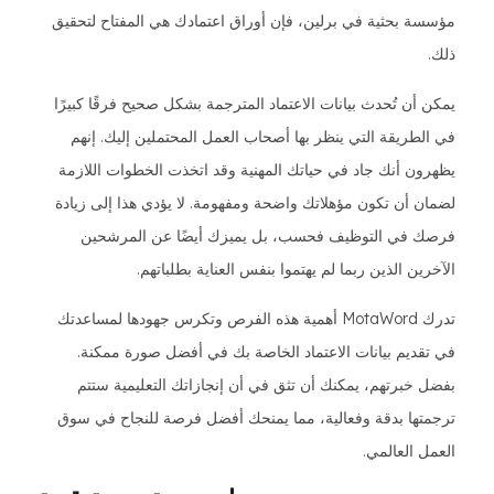
مؤسسة بحثية في برلين، فإن أوراق اعتمادك هي المفتاح لتحقيق
ذلك.
يمكن أن تُحدث بيانات الاعتماد المترجمة بشكل صحيح فرقًا كبيرًا
في الطريقة التي ينظر بها أصحاب العمل المحتملين إليك. إنهم
يظهرون أنك جاد في حياتك المهنية وقد اتخذت الخطوات اللازمة
لضمان أن تكون مؤهلاتك واضحة ومفهومة. لا يؤدي هذا إلى زيادة
فرصك في التوظيف فحسب، بل يميزك أيضًا عن المرشحين
الآخرين الذين ربما لم يهتموا بنفس العناية بطلباتهم.
تدرك MotaWord أهمية هذه الفرص وتكرس جهودها لمساعدتك
في تقديم بيانات الاعتماد الخاصة بك في أفضل صورة ممكنة.
بفضل خبرتهم، يمكنك أن تثق في أن إنجازاتك التعليمية ستتم
ترجمتها بدقة وفعالية، مما يمنحك أفضل فرصة للنجاح في سوق
العمل العالمي.