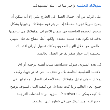
بمؤهلاتك التعليمية
واحترامها في البلد المستهدف.
على الرغم من أن احتمال العمل في الخارج مثير، إلا أنه يمكن أن
يصبح سريعًا تجربة محبطة إذا لم يتم فهم مؤهلاتك أو قبولها بشكل
صحيح. الخطوة الحاسمة في ضمان الاعتراف بمؤهلاتك هي ترجمتها
بدقة. قد تكون هذه عملية معقدة، ولكنها أيضًا مفتاح نجاحك المهني
العالمي. من خلال النهج الصحيح، يمكنك تحويل أوراق اعتمادك
التعليمية إلى جواز سفر لفرص العمل العالمية.
في هذه المدونة، سوف نستكشف سبب أهمية ترجمة أوراق
الاعتماد التعليمية الخاصة بك، والتحديات التي قد تواجهها، وكيف
يمكنك ضمان تمثيل مؤهلاتك بدقة لأصحاب العمل المحتملين في
جميع أنحاء العالم. وإذا كنت تتساءل عن كيفية البدء، فسوف نوضح
لك كيف يمكن لـ MotaWord، المزود الرائد لخدمات الترجمة
الاحترافية، مساعدتك في كل خطوة على الطريق.