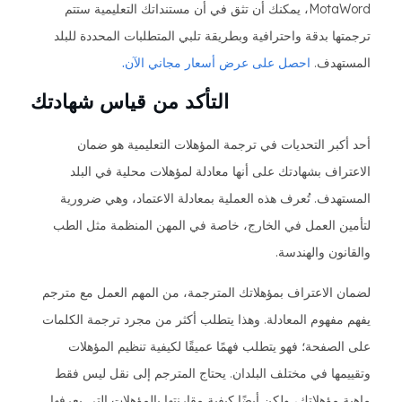
MotaWord، يمكنك أن تثق في أن مستنداتك التعليمية ستتم
ترجمتها بدقة واحترافية وبطريقة تلبي المتطلبات المحددة للبلد
المستهدف.
احصل على عرض أسعار مجاني الآن.
التأكد من قياس شهادتك
أحد أكبر التحديات في ترجمة المؤهلات التعليمية هو ضمان
الاعتراف بشهادتك على أنها معادلة لمؤهلات محلية في البلد
المستهدف. تُعرف هذه العملية بمعادلة الاعتماد، وهي ضرورية
لتأمين العمل في الخارج، خاصة في المهن المنظمة مثل الطب
والقانون والهندسة.
لضمان الاعتراف بمؤهلاتك المترجمة، من المهم العمل مع مترجم
يفهم مفهوم المعادلة. وهذا يتطلب أكثر من مجرد ترجمة الكلمات
على الصفحة؛ فهو يتطلب فهمًا عميقًا لكيفية تنظيم المؤهلات
وتقييمها في مختلف البلدان. يحتاج المترجم إلى نقل ليس فقط
ماهية مؤهلاتك، ولكن أيضًا كيفية مقارنتها بالمؤهلات التي يعرفها