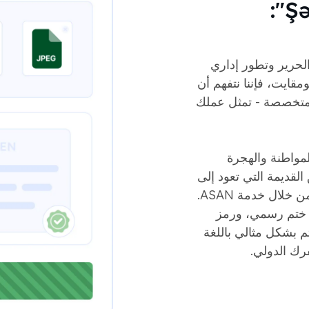
الدقة لكل "Şəhadətnamə":
الحرير وتطور إداري
ايت، ​​فإننا نتفهم أن
ة متخصصة - تمثل عملك
لمواطنة والهجرة
 الوثائق القديمة التي تعود إلى
الحقبة السوفيتية والشهادات الحديثة الصادرة من خلال خدمة ASAN.
ل ختم رسمي، ورمز
م بشكل مثالي باللغة
فرك الدولي.