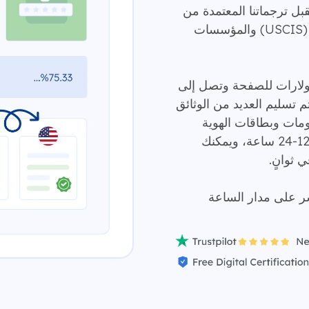
ا مساعدتك. تُقبل ترجماتنا المعتمدة من
قبل دائرة خدمات المواطنة والهجرة الأمريكية (USCIS) والمؤسسات
أسعارًا شفافة، حيث تبدأ الأسعار من 5 دولارات للصفحة وتصل إلى
 يتم تسليم العديد من الوثائق
لومات وبطاقات الهوية
وشهادات حسن السيرة والسلوك، في غضون 12-24 ساعة، ويمكنك
ثوانٍ.