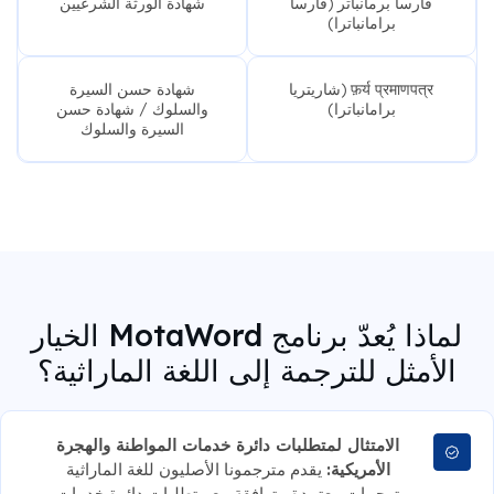
فارسا برمانباتر (فارسا
شهادة الورثة الشرعيين
برامانباترا)
फ़र्य प्रमाणपत्र (شاريتريا
شهادة حسن السيرة
برامانباترا)
والسلوك / شهادة حسن
السيرة والسلوك
لماذا يُعدّ برنامج MotaWord الخيار
الأمثل للترجمة إلى اللغة الماراثية؟
الامتثال لمتطلبات دائرة خدمات المواطنة والهجرة
الأمريكية:
يقدم مترجمونا الأصليون للغة الماراثية
ترجمات معتمدة متوافقة مع متطلبات دائرة خدمات