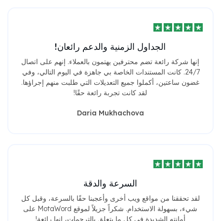
الجداول الزمنية والدعم رائعان!
إنها شركة رائعة تضم محترفين يهتمون بالعملاء. إنهم على اتصال
24/7. كانت المستندات الخاصة بي جاهزة في اليوم التالي، وفي
غضون ساعتين، أكملوا جميع التعديلات التي طلبت منهم إجراؤها.
لقد كانت تجربة رائعة حقًا!
Daria Mukhachova
السرعة والدقة
لقد تحققنا من مواقع ويب أخرى وأعجبنا حقًا بالسرعة، وقبل كل
شيء، بسهولة الاستخدام. شكراً جزيلاً لموقع MotaWord على
أمانته الشديدة في كل ما يتعلق بالترجمات، إنها رائعة!