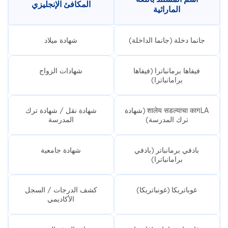
المكافئ الإنجليزي
الماراثية
جانما دخلة (جانما الداخلة)
شهادة ميلاد
فيفاها برمانباترا (فيفاها
شهادات الزواج
برامانباترا)
शालेय सडल्याचा कागLA (شهادة
شهادة نقل / شهادة ترك
ترك المدرسة)
المدرسة
بادفي برمانباتر (بادفي
شهادة جامعية
برامانباترا)
غوباتريكا (غونباتريكا)
كشف الدرجات / السجل
الأكاديمي