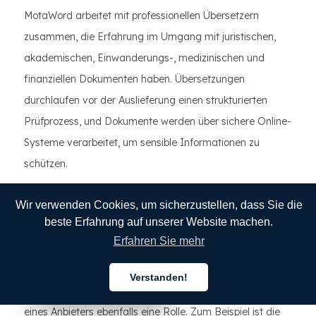
MotaWord arbeitet mit professionellen Übersetzern
zusammen, die Erfahrung im Umgang mit juristischen,
akademischen, Einwanderungs-, medizinischen und
finanziellen Dokumenten haben. Übersetzungen
durchlaufen vor der Auslieferung einen strukturierten
Prüfprozess, und Dokumente werden über sichere Online-
Systeme verarbeitet, um sensible Informationen zu
schützen.
Für Kunden mit engen Fristen bieten wir beschleunigte
Wir verwenden Cookies, um sicherzustellen, dass Sie die
Bearbeitungszeiten an, einschließlich der Lieferung
beste Erfahrung auf unserer Website machen.
innerhalb von 12 Stunden für bestimmte Dokumenttypen
Erfahren Sie mehr
und -längen.
Verstanden!
Deutsch
Deutsch
Deutsch
Professionelle Glaubwürdigkeit spielt bei der Auswahl
eines Anbieters ebenfalls eine Rolle. Zum Beispiel ist die