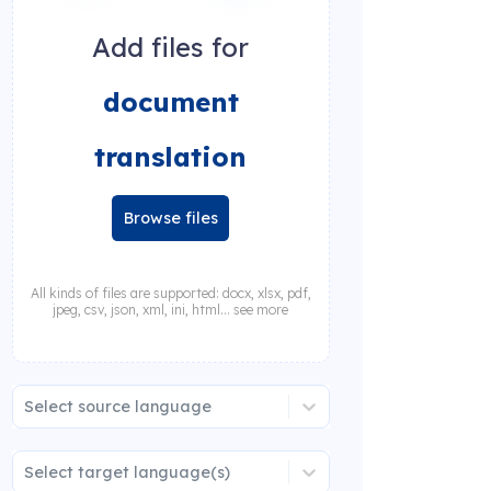
Add files for
document
translation
Browse files
All kinds of files are supported: docx, xlsx, pdf,
jpeg, csv, json, xml, ini, html... see more
Select source language
Select target language(s)