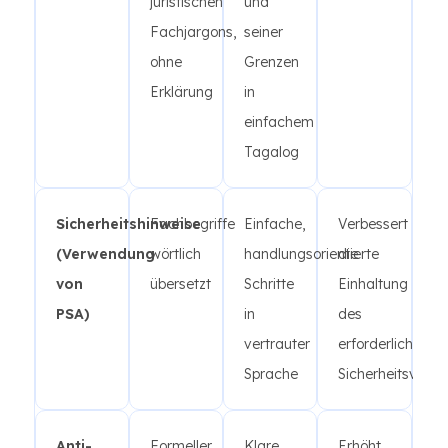
juristischen
und
Fachjargons,
seiner
ohne
Grenzen
Erklärung
in
einfachem
Tagalog
Sicherheitshinweise
Fachbegriffe
Einfache,
Verbessert
(Verwendung
wörtlich
handlungsorientierte
die
von
übersetzt
Schritte
Einhaltung
PSA)
in
des
vertrauter
erforderlichen
Sprache
Sicherheitsverha
Anti-
Formeller
Klare
Erhöht