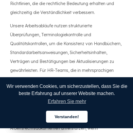
Richtlinien, die die rechtliche Bedeutung erhalten und
gleichzeitig die Verständlichkeit verbessern.
Unsere Arbeitsabläufe nutzen strukturierte
Überprüfungen, Terminologiekontrolle und
Qualitätskontrollen, um die Konsistenz von Handbüchern,
Standardarbeitsanweisungen, Sicherheitsinhalten,
Verträgen und Bestätigungen bei Aktualisierungen zu
gewährleisten. Für HR-Teams, die in mehrsprachigen
Umgebungen arbeiten, trägt dies dazu bei, die
Wir verwenden Cookies, um sicherzustellen, dass Sie die
Kommunikation von Richtlinien stabiler und leichter
beste Erfahrung auf unserer Website machen.
verteidigungsfähig zu gestalten, wenn Fragen
Erfahren Sie mehr
auftauchen.
Verstanden!
Wir können Sie auch bei der Erstellung von
Deutsch
Deutsch
Deutsch
Arbeitsrechtsdokumenten unterstützen, wenn