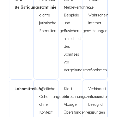
Belästigungsrichtlinie
Ton,
Meldeverfahren,
die
dichte
Beispiele
Wahrscheinlichke
juristische
und
interner
Formulierungen
Zusicherungen
Meldungen
hinsichtlich
des
Schutzes
vor
Vergeltungsmaßnahmen
Lohnmitteilung
Wörtliche
Klärt
Verhindert
Gehaltsangaben
Abrechnungszeiträume,
Missverständnis
ohne
Abzüge,
bezüglich
Kontext
Überstundenregelungen
des