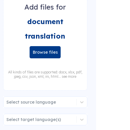
Add files for
document
translation
Browse files
All kinds of files are supported: docx, xlsx, pdf,
jpeg, csv, json, xml, ini, html... see more
Select source language
Select target language(s)