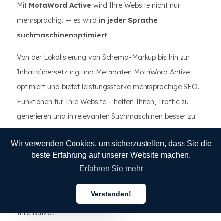
Mit
MotaWord Active
wird Ihre Website nicht nur
mehrsprachig. — es wird
in jeder Sprache
suchmaschinenoptimiert
.
Von der Lokalisierung von Schema-Markup bis hin zur
Inhaltsübersetzung und Metadaten MotaWord Active
optimiert und bietet leistungsstarke mehrsprachige SEO.
Funktionen für Ihre Website – helfen Ihnen, Traffic zu
generieren und in relevanten Suchmaschinen besser zu
ranken Ergebnisse erzielen und weltweite Sichtbarkeit in
Wir verwenden Cookies, um sicherzustellen, dass Sie die
Suchmaschinen gewinnen.
beste Erfahrung auf unserer Website machen.
Wenn Ihr Ziel globales Wachstum ist, ist dies die
Erfahren Sie mehr
Strategie, die die Suche sicherstellt. Suchmaschinen
Verstanden!
verstehen und schätzen Ihre Inhalte genauso sehr wie
Deutsch
Ihre Nutzer.