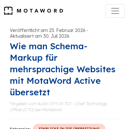
Veröffentlicht am 25. Februar 2026
-
Aktualisiert am 30. Juli 2026
Wie man Schema-
Markup für
mehrsprachige Websites
mit MotaWord Active
übersetzt
*
Angaben zum Autor: OYTUN TEZ - Chief Technology
Officer (CTO) bei MotaWord
Kategorien:
EINBLICKE IN DIE ÜBERSETZUNG