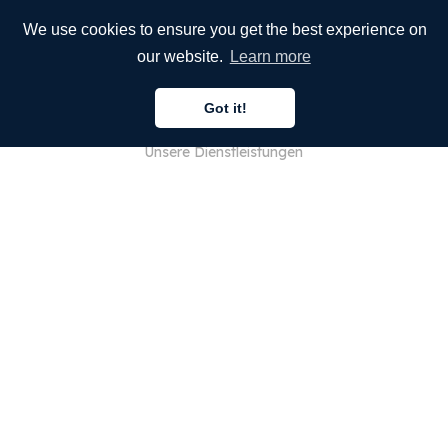
We use cookies to ensure you get the best experience on
our website.
Learn more
UNTERNEHMEN
Got it!
Über uns
Unsere Dienstleistungen
Blog
FAQ
Unser Team
JOBS
Rechtliches
Kontaktieren Sie uns
FÜR KUNDEN