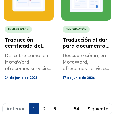
materiales de
cumplimiento
normativo.
INMIGRACIÓN
INMIGRACIÓN
Traducción
Traducción al dari
certificada del
para documentos
kazajo al inglés
de asilo e
Descubre cómo, en
Descubre cómo, en
para solicitudes
identidad en
MotaWord,
MotaWord,
de becas en
Estados Unidos.
ofrecemos servicios
ofrecemos servicios
Estados Unidos.
de traducción
de traducción al dari
24 de junio de 2026
17 de junio de 2026
certificada del
para solicitudes de
kazajo al inglés para
asilo en Estados
solicitudes de becas
Unidos.
en Estados Unidos.
Anterior
1
2
3
...
54
Siguiente