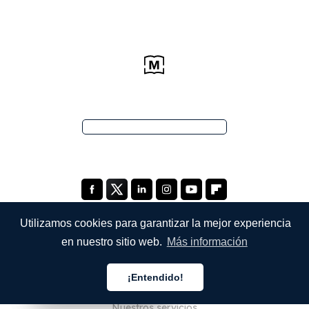
Utilizamos cookies para garantizar la mejor experiencia
en nuestro sitio web.
Más información
EMPRESA
¡Entendido!
Quiénes somos
Español
Español
Español
Nuestros servicios