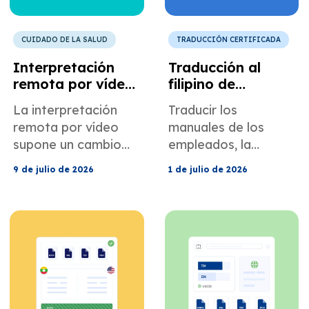
CUIDADO DE LA SALUD
TRADUCCIÓN CERTIFICADA
Interpretación
Traducción al
remota por vídeo
filipino de
para proveedores
documentos de
La interpretación
Traducir los
de atención
empleo y recursos
remota por vídeo
manuales de los
médica y
humanos en EE.
supone un cambio
empleados, la
programas de
UU.
radical para los
capacitación en
telesalud.
9 de julio de 2026
1 de julio de 2026
proveedores de
seguridad, los
atención médica y
contratos y las
los programas de
políticas de recursos
telesalud. Obtenga
humanos al tagalo
más información
para mejorar el
aquí.
cumplimiento, la
claridad y la
comunicación con la