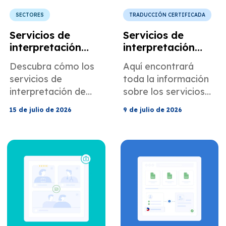
SECTORES
TRADUCCIÓN CERTIFICADA
Servicios de
Servicios de
interpretación
interpretación
para
judicial para
Descubra cómo los
Aquí encontrará
conferencias,
abogados y
servicios de
toda la información
eventos
equipos de
interpretación de
sobre los servicios
corporativos y
asistencia jurídica.
MotaWord pueden
de interpretación
reuniones
15 de julio de 2026
9 de julio de 2026
ayudarle en
judicial presencial de
internacionales.
conferencias,
MotaWord para
eventos
abogados y equipos
corporativos y
de apoyo legal.
reuniones
internacionales.