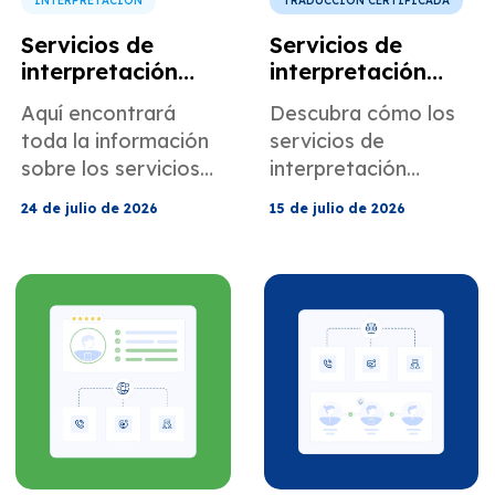
INTERPRETACIÓN
TRADUCCIÓN CERTIFICADA
Servicios de
Servicios de
interpretación
interpretación
para escuelas y
educativa para
Aquí encontrará
Descubra cómo los
comunicación con
escuelas, colegios
toda la información
servicios de
los padres.
y universidades.
sobre los servicios
interpretación
de interpretación de
educativa de
24 de julio de 2026
15 de julio de 2026
MotaWord para
MotaWord pueden
escuelas y
ayudarle en
comunicación con
entornos escolares,
los padres.
universitarios y de
educación superior.