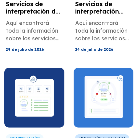
Servicios de
Servicios de
interpretación de
interpretación
seguros para
gubernamental
Aquí encontrará
Aquí encontrará
reclamaciones y
para agencias
toda la información
toda la información
atención al
públicas y
sobre los servicios
sobre los servicios
cliente.
programas
de interpretación de
de interpretación
comunitarios
29 de julio de 2026
24 de julio de 2026
seguros de
gubernamental de
MotaWord para
MotaWord para
reclamaciones y
agencias públicas y
atención al cliente.
programas
comunitarios.