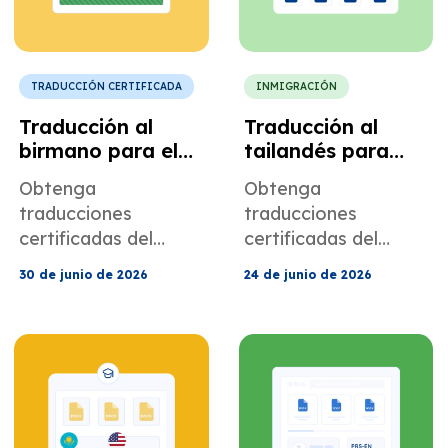
fuerza laboral.
TRADUCCIÓN CERTIFICADA
INMIGRACIÓN
Traducción al
Traducción al
birmano para el
tailandés para
cumplimiento
solicitudes de visa
Obtenga
Obtenga
normativo de
e inmigración a
traducciones
traducciones
organizaciones sin
los Estados
certificadas del
certificadas del
fines de lucro y
Unidos.
birmano al inglés
tailandés al inglés
ONG de EE. UU.
30 de junio de 2026
24 de junio de 2026
para informes de
para documentos
auditoría de ONG,
del USCIS y del NVC,
archivos de
incluidos certificados
gobernanza,
de nacimiento, actas
documentos legales,
de matrimonio,
informes para
antecedentes
donantes y otros
penales y más.