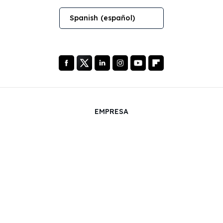
Spanish (español)
EMPRESA
Quiénes Somos
Nuestros Servicios
Blog
¡NUEVO!
FAQ
Nuestro equipo
Oportunidades Profesionales