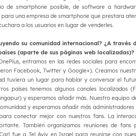
io de smartphone posible, de software a hardwar
io para una empresa de smartphone que prestara ate
scuchara a los usuarios en lugar de venderles.
yendo su comunidad internacional? ¿A través d
países (aparte de sus páginas web localizadas)?
Plus, entramos en las redes sociales para encon
 fueron Facebook, Twitter y Google+). Creamos nuest
d tuviera un lugar para hablar y conversar el futu
ros países tenemos algunos canales localizados (Fr
Singapur) y esperamos añadir más. Nuestro equipo d
comunidad y esperamos añadir más administradores
para conectar mejor con nuestros fans. La interacc
tante. También organizamos reuniones de fans pa
arl fue a Tel Aviv en Israel para reunirse con nue