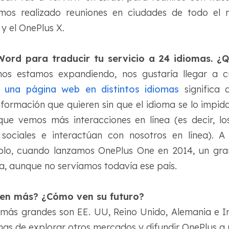
hemos realizado reuniones en ciudades de todo e
y el OnePlus X.
rd para traducir tu servicio a 24 idiomas. ¿Qu
os estamos expandiendo, nos gustaría llegar a 
 una página web en distintos idiomas
significa 
nformación que quieren sin que el idioma se lo impida
 que vemos más interacciones en línea (es decir, l
 sociales e interactúan con nosotros en línea). A
plo, cuando lanzamos OnePlus One en 2014, un gr
ia, aunque no servíamos todavía ese país.
den más? ¿Cómo ven su futuro?
 más grandes son EE. UU, Reino Unido, Alemania e I
s de explorar otros mercados y difundir OnePlus a 