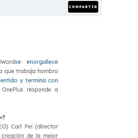
COMPARTIR
aWord
se enorgullece
ca que trabaja hombro
sentido y termina con
s. OnePlus responde a
»?
) Carl Pei (director
 creación de la mejor