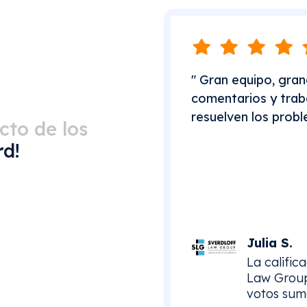
" Gran equipo, gran
comentarios y trab
resuelven los probl
cto de los
d!
Julia S.
La calific
Law Group,
votos sum