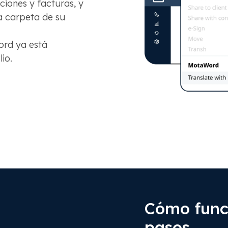
ciones y facturas, y
a carpeta de su
ord ya está
io.
Cómo funci
pasos