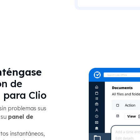
nténgase
ón de
para Clio
 sin problemas sus
 su
panel de
os instantáneos,