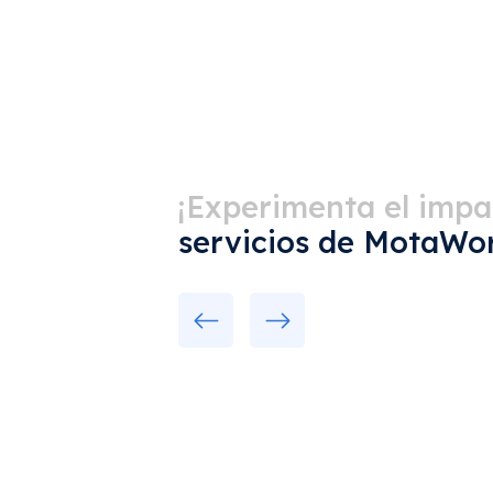
¡Experimenta el impa
servicios de MotaWor
Previous
Next