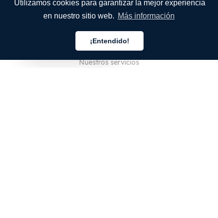
Utilizamos cookies para garantizar la mejor experiencia
en nuestro sitio web.
Más información
EMPRESA
¡Entendido!
Quiénes somos
Español
Nuestros servicios
Blog
Preguntas frecuentes
Nuestro equipo
Empleo
Legal
Póngase en contacto con nosotros
PARA CLIENTES