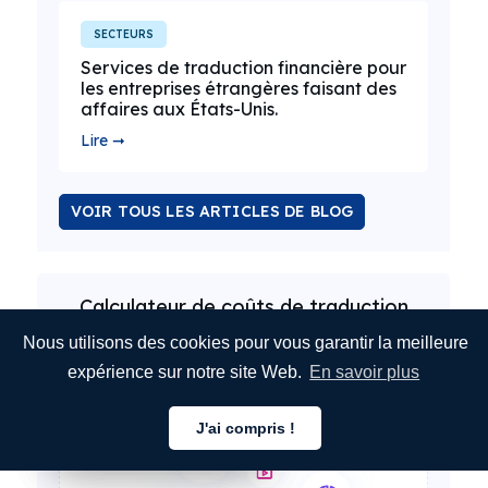
SECTEURS
Services de traduction financière pour
les entreprises étrangères faisant des
affaires aux États-Unis.
Lire ➞
VOIR TOUS LES ARTICLES DE BLOG
Calculateur de coûts de traduction
Nous utilisons des cookies pour vous garantir la meilleure
expérience sur notre site Web.
En savoir plus
J'ai compris !
Français
Français
Français