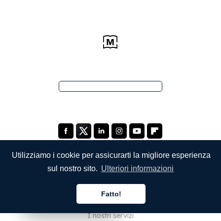
Utilizziamo i cookie per assicurarti la migliore esperienza
sul nostro sito.
Ulteriori informazioni
SOCIETÀ
Fatto!
Chi siamo
Italiano
Italiano
Italiano
I nostri servizi