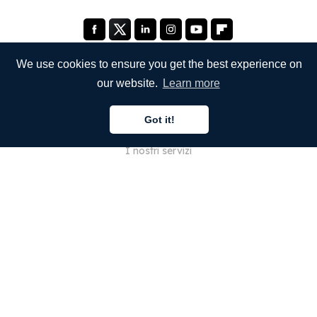
We use cookies to ensure you get the best experience on
our website.
Learn more
SOCIETÀ
Got it!
Chi siamo
I nostri servizi
Blog
Domande frequenti
Il nostro team
Opportunità di lavoro
Note legali
Contattaci