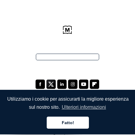
Utilizziamo i cookie per assicurarti la migliore esperienza
sul nostro sito.
Ulteriori informazioni
L'AZIENDA
Fatto!
Chi siamo
Italiano
Italiano
Italiano