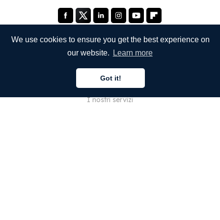
We use cookies to ensure you get the best experience on
our website.
Learn more
SOCIETÀ
Got it!
Chi siamo
I nostri servizi
Blog
Domande frequenti
Il nostro team
Opportunità di lavoro
Note legali
Contattaci