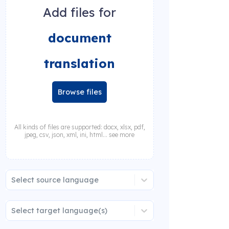
Add files for
document
translation
Browse files
All kinds of files are supported: docx, xlsx, pdf,
jpeg, csv, json, xml, ini, html... see more
Select source language
Select target language(s)