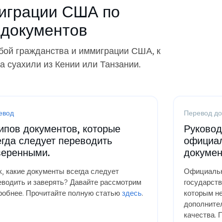
миграции США по
 документов
бой гражданства и иммиграции США, к
 суахили из Кении или Танзании.
евод
Перевод до
типов документов, которые
Руковод
егда следует переводить
официа
веренными.
докумен
к, какие документы всегда следует
Официальн
еводить и заверять? Давайте рассмотрим
государств
робнее. Прочитайте полную статью
здесь
.
которым н
дополните
качества. 