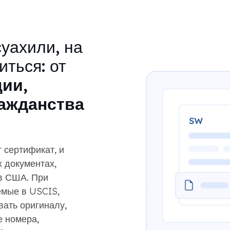
уахили, на
ться: от
ции,
ажданства
 сертификат, и
х документах,
в США. При
емые в USCIS,
вать оригиналу,
е номера,