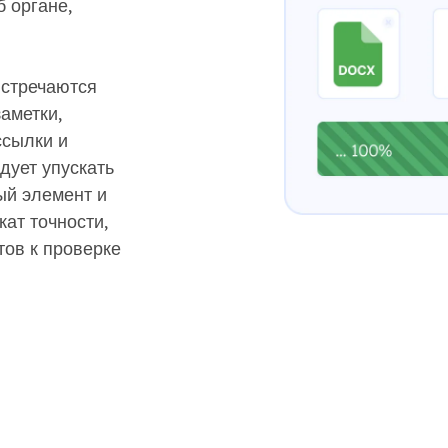
 органе,
встречаются
аметки,
ссылки и
дует упускать
ый элемент и
ат точности,
тов к проверке