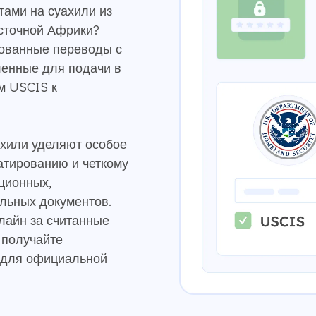
тами на суахили из
осточной Африки?
ованные переводы с
ленные для подачи в
м USCIS к
хили уделяют особое
атированию и четкому
ционных,
льных документов.
лайн за считанные
 получайте
 для официальной