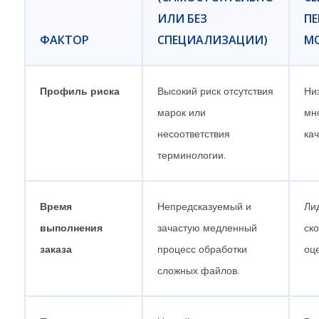
ИЛИ БЕЗ
П
ФАКТОР
СПЕЦИАЛИЗАЦИИ)
M
Профиль риска
Высокий риск отсутствия
Ни
марок или
мн
несоответствия
ка
терминологии.
Время
Непредсказуемый и
Ли
выполнения
зачастую медленный
ск
заказа
процесс обработки
оце
сложных файлов.