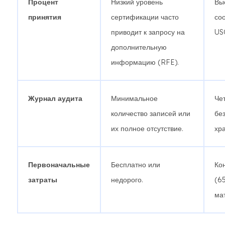
Процент
Низкий уровень
Вы
принятия
сертификации часто
со
приводит к запросу на
USC
дополнительную
информацию (RFE).
Журнал аудита
Минимальное
Че
количество записей или
бе
их полное отсутствие.
хр
Первоначальные
Бесплатно или
Ко
затраты
недорого.
(6
ма