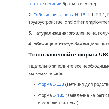
а также петиции
братьев и сестер.
2.
Рабочие визы: визы
H-1B
, L-1, EB-1
трудоустройстве. and other employmen
3. Натурализация:
заявление на полу
4. Убежище и статус беженца:
защита
Точно заполняйте формы US
Тщательно заполните все необходим
включают в себя:
Форма I-130
(Петиция для родств
Форма
I-485
(заявление на регис
изменение статуса)