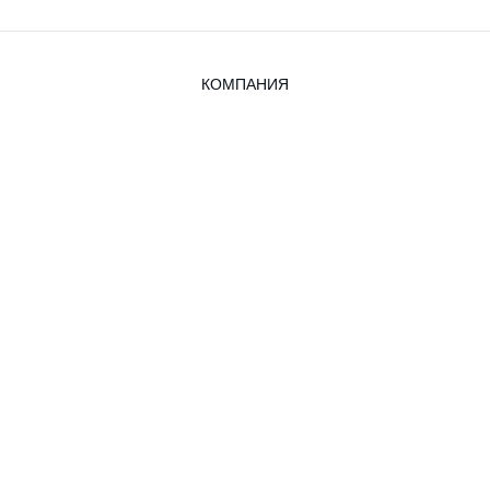
КОМПАНИЯ
О Компании
Наши Услуги
Блог
Вопросы и ответы
Наша команда
Вакансии
Юридическая Информация
Контакты
КЛИЕНТЫ