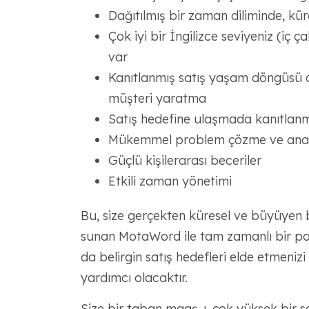
Dağıtılmış bir zaman diliminde, kür
Çok iyi bir İngilizce seviyeniz (iç ç
var
Kanıtlanmış satış yaşam döngüsü de
müşteri yaratma
Satış hedefine ulaşmada kanıtlan
Mükemmel problem çözme ve analit
Güçlü kişilerarası beceriler
Etkili zaman yönetimi
Bu, size gerçekten küresel ve büyüyen 
sunan MotaWord ile tam zamanlı bir poz
da belirgin satış hedefleri elde etmeni
yardımcı olacaktır.
Size bir taban maaş + çok yüksek bir s