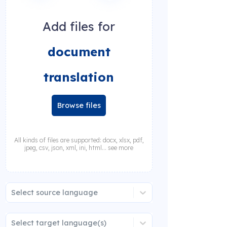
Add files for
document
translation
Browse files
All kinds of files are supported: docx, xlsx, pdf,
jpeg, csv, json, xml, ini, html... see more
Select source language
Select target language(s)