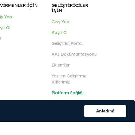
VİRMENLER İÇİN
GELİŞTİRİCİLER
İÇİN
riş Yap
Giriş Yap
yıt Ol
Kayıt Ol
S
Geliştirici Portalı
API Dokümantasyonu
Eklentiler
Yazılım Geliştirme
Kitlerimiz
Platform Sağlığı
Anladım!