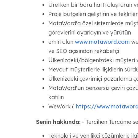
Üretken bir boru hattı oluşturun v
Proje bütçeleri geliştirin ve teklifl
MotaWord'a özel sistemlerde müşteri 
görevlerini ayarlayın ve yürütün
emin olun
www.motaword.com
web
ve SEO açısından rekabetçi
Ülkenizdeki/bölgenizdeki müşteri 
Mevcut müşterilerle ilişkilerin sürdü
Ülkenizdeki çevrimiçi pazarlama ç
MotaWord'un benzersiz çeviri çözüm
katılın
WeWork (
https://www.motaword
Senin hakkında:
- Tercihen Tercüme sek
Teknoloji ve yenilikçi çözümlerle il