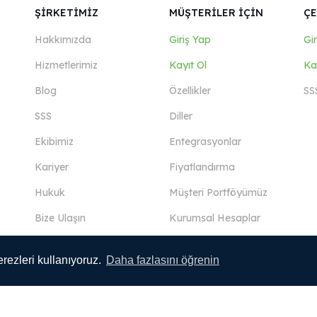
ŞİRKETİMİZ
MÜŞTERİLER İÇİN
ÇE
Hakkımızda
Giriş Yap
Gi
Hizmetlerimiz
Kayıt Ol
Ka
Blog
Özellikler
SS
SSS
Diller
Ekibimiz
Entegrasyonlar
Kariyer
Fiyatlandırma
Hukuk
Müşteri Portföyümüz
Bize Ulaşın
Kurumsal Hesaplar
rezleri kullanıyoruz.
Daha fazlasını öğrenin
Devamını Görüntüle