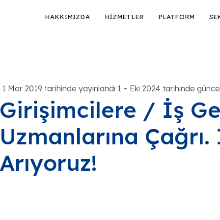
HAKKIMIZDA
HİZMETLER
PLATFORM
SE
-
1 Mar 2019 tarihinde yayınlandı 1
Eki 2024 tarihinde güncel
Girişimcilere / İş Ge
Uzmanlarına Çağrı. 
Arıyoruz!