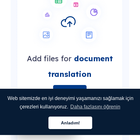
Add files for
document
translation
Browse files
Web sitemizde en iyi deneyimi yaşamanızı sağlamak için
çerezleri kullanıyoruz.
Daha fazlasını öğrenin
All kinds of files are supported: docx, xlsx, pdf, jpeg,
csv, json, xml, ini, html... see more
Anladım!
Türkçe
Türkçe
Türkçe