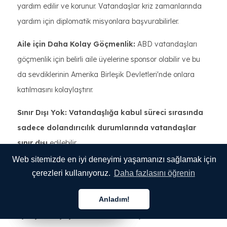
yardım edilir ve korunur. Vatandaşlar kriz zamanlarında
yardım için diplomatik misyonlara başvurabilirler.
Aile için Daha Kolay Göçmenlik:
ABD vatandaşları
göçmenlik için belirli aile üyelerine sponsor olabilir ve bu
da sevdiklerinin Amerika Birleşik Devletleri'nde onlara
katılmasını kolaylaştırır.
Sınır Dışı Yok: Vatandaşlığa kabul süreci sırasında
sadece dolandırıcılık durumlarında vatandaşlar
sınır dışı
edilebilir.
Web sitemizde en iyi deneyimi yaşamanızı sağlamak için
Vatandaşlığa Geçirme Yoluyla
çerezleri kullanıyoruz.
Daha fazlasını öğrenin
Sosyoekonomik Fırsatların
Geliştirilmesi
Anladım!
Türkçe
Türkçe
Türkçe
İyileştirilmiş İş Beklentileri:
Bazı işletmeler