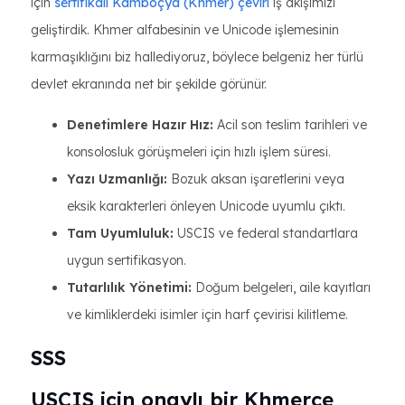
için
sertifikalı Kamboçya (Khmer) çeviri
iş akışımızı
geliştirdik. Khmer alfabesinin ve Unicode işlemesinin
karmaşıklığını biz hallediyoruz, böylece belgeniz her türlü
devlet ekranında net bir şekilde görünür.
Denetimlere Hazır Hız:
Acil son teslim tarihleri ​​ve
konsolosluk görüşmeleri için hızlı işlem süresi.
Yazı Uzmanlığı:
Bozuk aksan işaretlerini veya
eksik karakterleri önleyen Unicode uyumlu çıktı.
Tam Uyumluluk:
USCIS ve federal standartlara
uygun sertifikasyon.
Tutarlılık Yönetimi:
Doğum belgeleri, aile kayıtları
ve kimliklerdeki isimler için harf çevirisi kilitleme.
SSS
USCIS için onaylı bir Khmerce