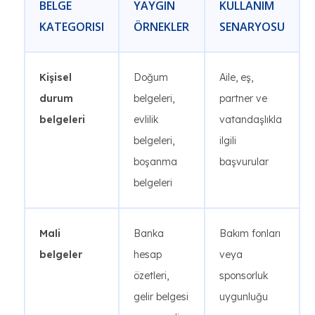
BELGE
YAYGIN
KULLANIM
KATEGORISI
ÖRNEKLER
SENARYOSU
Kişisel
Doğum
Aile, eş,
durum
belgeleri,
partner ve
belgeleri
evlilik
vatandaşlıkla
belgeleri,
ilgili
boşanma
başvurular
belgeleri
Mali
Banka
Bakım fonları
belgeler
hesap
veya
özetleri,
sponsorluk
gelir belgesi
uygunluğu