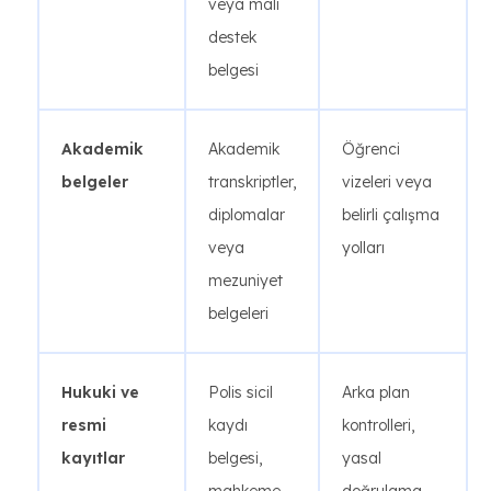
veya mali
destek
belgesi
Akademik
Akademik
Öğrenci
belgeler
transkriptler,
vizeleri veya
diplomalar
belirli çalışma
veya
yolları
mezuniyet
belgeleri
Hukuki ve
Polis sicil
Arka plan
resmi
kaydı
kontrolleri,
kayıtlar
belgesi,
yasal