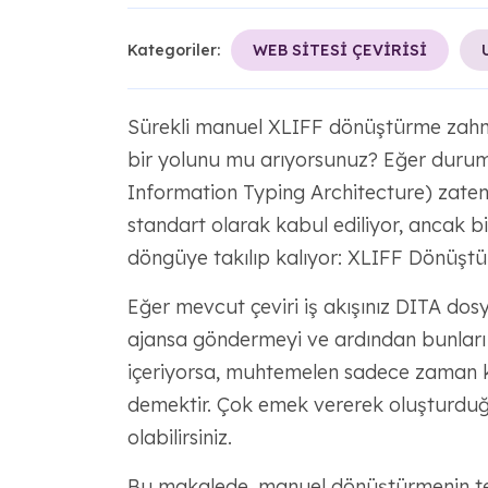
Kategoriler:
WEB SİTESİ ÇEVİRİSİ
Sürekli manuel XLIFF dönüştürme zahme
bir yolunu mu arıyorsunuz? Eğer durum
Information Typing Architecture) zaten ve
standart olarak kabul ediliyor, ancak bir
döngüye takılıp kalıyor: XLIFF Dönüşt
Eğer mevcut çeviri iş akışınız DITA dosy
ajansa göndermeyi ve ardından bunları 
içeriyorsa, muhtemelen sadece zaman 
demektir. Çok emek vererek oluşturduğ
olabilirsiniz.
Bu makalede, manuel dönüştürmenin tekn