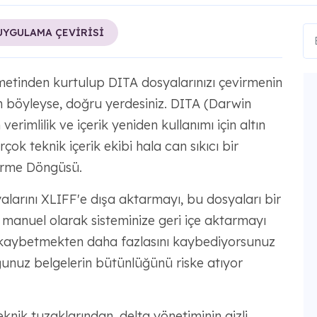
UYGULAMA ÇEVİRİSİ
tinden kurtulup DITA dosyalarınızı çevirmenin
 böyleyse, doğru yerdesiniz. DITA (Darwin
rimlilik ve içerik yeniden kullanımı için altın
çok teknik içerik ekibi hala can sıkıcı bir
ürme Döngüsü.
alarını XLIFF'e dışa aktarmayı, bu dosyaları bir
manuel olarak sisteminize geri içe aktarmayı
kaybetmekten daha fazlasını kaybediyorsunuz
unuz belgelerin bütünlüğünü riske atıyor
ik tuzaklarından, delta yönetiminin gizli