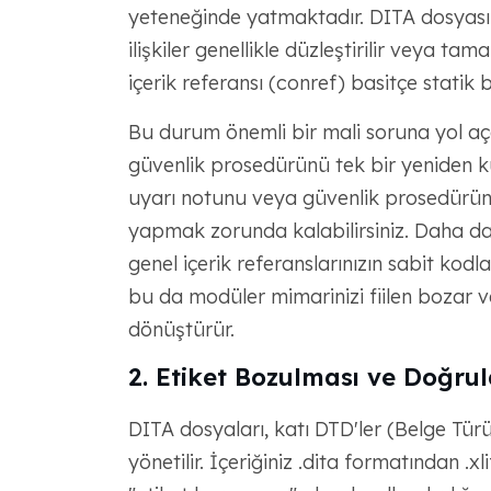
yeteneğinde yatmaktadır. DITA dosyas
ilişkiler genellikle düzleştirilir veya 
içerik referansı (conref) basitçe statik b
Bu durum önemli bir mali soruna yol a
güvenlik prosedürünü tek bir yeniden kul
uyarı notunu veya güvenlik prosedürün
yapmak zorunda kalabilirsiniz. Daha da
genel içerik referanslarınızın sabit kodla
bu da modüler mimarinizi fiilen bozar v
dönüştürür.
2. Etiket Bozulması ve Doğru
DITA dosyaları, katı DTD'ler (Belge Tü
yönetilir. İçeriğiniz .dita formatından .