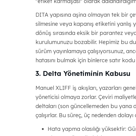
"etiket karmaşası" olarak adlandırdığımı
DITA yapısına aşina olmayan tek bir çevir
silmesine veya kapanış etiketini yanlış 
dönüş sırasında eksik bir parantez veya 
kurulumunuzu bozabilir. Hepimiz bu du
sürüm yayınlamaya çalışıyorsunuz, anc
hatasını bulmak için binlerce satır kodu 
3. Delta Yönetiminin Kabusu
Manuel XLIFF iş akışları, yazarları gene
yöneticisi olmaya zorlar. Çeviri maliyetl
deltaları (son güncellemeden bu yana d
çalışırlar. Bu süreç, üç nedenden dolayı
Hata yapma olasılığı yüksektir: Gü