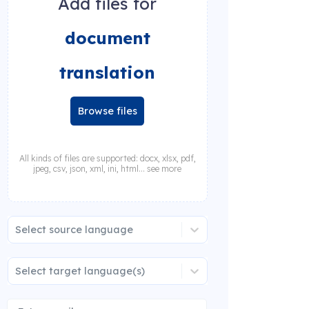
Add files for
document
translation
Browse files
All kinds of files are supported: docx, xlsx, pdf,
jpeg, csv, json, xml, ini, html... see more
Select source language
Select target language(s)