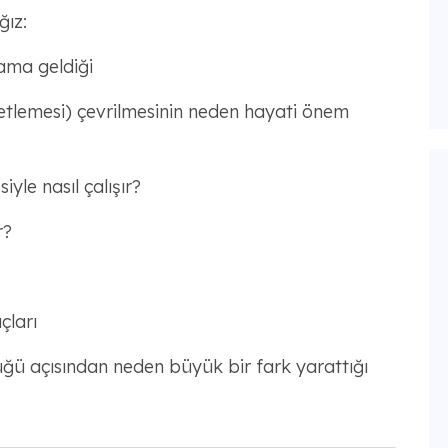
ğız:
ama geldiği
retlemesi) çevrilmesinin neden hayati önem
le nasıl çalışır?
r?
çları
ü açısından neden büyük bir fark yarattığı