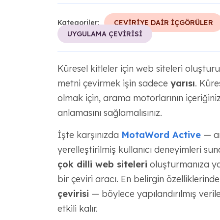
Kategoriler:
ÇEVİRİYE DAİR İÇGÖRÜLER
UYGULAMA ÇEVİRİSİ
Küresel kitleler için web siteleri oluşt
metni çevirmek işin sadece
yarısı
. Küre
olmak için, arama motorlarının içeriğinizi
anlamasını sağlamalısınız.
İşte karşınızda
MotaWord Active
— ar
yerelleştirilmiş kullanıcı deneyimleri s
çok dilli web siteleri
oluşturmanıza yar
bir çeviri aracı. En belirgin özelliklerind
çevirisi
— böylece yapılandırılmış verileri
etkili kalır.