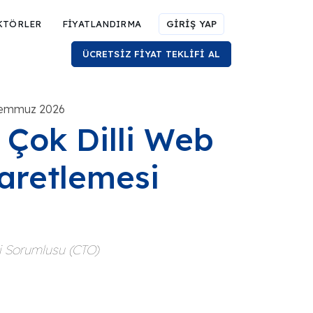
KTÖRLER
FİYATLANDIRMA
GİRİŞ YAP
ÜCRETSİZ FİYAT TEKLİFİ AL
 Temmuz 2026
 Çok Dilli Web
şaretlemesi
i Sorumlusu (CTO)