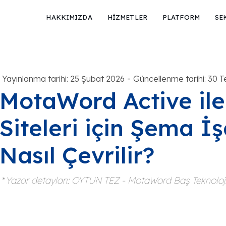
HAKKIMIZDA
HİZMETLER
PLATFORM
SE
-
Yayınlanma tarihi: 25 Şubat 2026
Güncellenme tarihi: 30
MotaWord Active ile
Siteleri için Şema İ
Nasıl Çevrilir?
*
Yazar detayları: OYTUN TEZ - MotaWord Baş Teknoloj