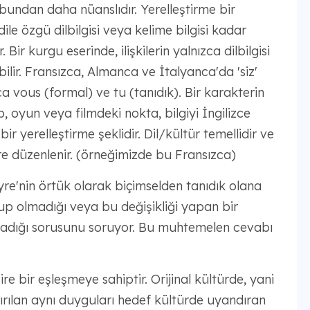
undan daha nüanslıdır. Yerelleştirme bir
dile özgü dilbilgisi veya kelime bilgisi kadar
 Bir kurgu eserinde, ilişkilerin yalnızca dilbilgisi
ilir. Fransızca, Almanca ve İtalyanca'da 'siz'
ca vous (formal) ve tu (tanıdık). Bir karakterin
p, oyun veya filmdeki nokta, bilgiyi İngilizce
ir yerelleştirme şeklidir. Dil/kültür temellidir ve
re düzenlenir. (örneğimizde bu Fransızca)
Eyre'nin örtük olarak biçimselden tanıdık olana
up olmadığı veya bu değişikliği yapan bir
lmadığı sorusunu soruyor. Bu muhtemelen cevabı
re bir eşleşmeye sahiptir. Orijinal kültürde, yani
dırılan aynı duyguları hedef kültürde uyandıran