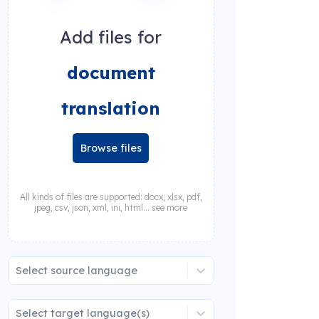
Add files for
document
translation
Browse files
All kinds of files are supported: docx, xlsx, pdf,
jpeg, csv, json, xml, ini, html... see more
Select source language
Select target language(s)