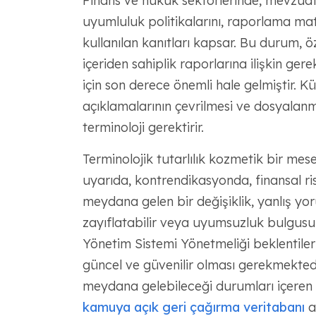
Finans ve hukuk sektörlerinde, mevzuat ç
uyumluluk politikalarını, raporlama mat
kullanılan kanıtları kapsar. Bu durum, 
içeriden sahiplik raporlarına ilişkin gere
için son derece önemli hale gelmiştir. K
açıklamalarının çevrilmesi ve dosyalanma
terminoloji gerektirir.
Terminolojik tutarlılık kozmetik bir mese
uyarıda, kontrendikasyonda, finansal 
meydana gelen bir değişiklik, yanlış yor
zayıflatabilir veya uyumsuzluk bulgusunu
Yönetim Sistemi Yönetmeliği beklentile
güncel ve güvenilir olması gerekmektedir
meydana gelebileceği durumları içeren e
kamuya açık geri çağırma veritabanı
ar