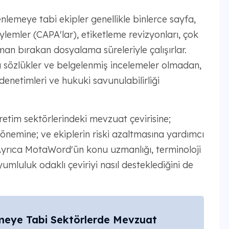
nlemeye tabi ekipler genellikle binlerce sayfa,
eylemler (CAPA'lar), etiketleme revizyonları, çok
aman bırakan dosyalama süreleriyle çalışırlar.
ylı sözlükler ve belgelenmiş incelemeler olmadan,
 denetimleri ve hukuki savunulabilirliği
retim sektörlerindeki mevzuat çevirisine;
emine; ve ekiplerin riski azaltmasına yardımcı
. Ayrıca MotaWord'ün konu uzmanlığı, terminoloji
umluluk odaklı çeviriyi nasıl desteklediğini de
eye Tabi Sektörlerde Mevzuat