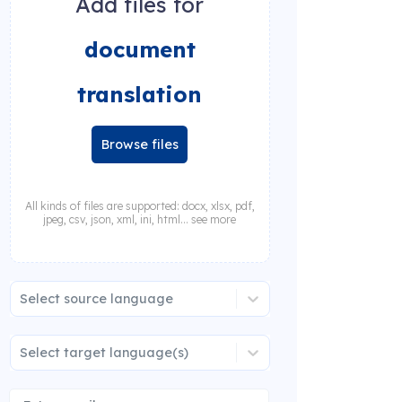
Add files for
document
translation
Browse files
All kinds of files are supported: docx, xlsx, pdf,
jpeg, csv, json, xml, ini, html... see more
Select source language
Select target language(s)