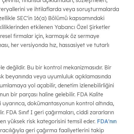
evirisi; finansal açıklamaları, sözleşmeleri,
eryallerini ve ihtilaflarda veya soruşturmalarda
özellikle SEC'in 16(a) Bölümü kapsamındaki
kliliklerinden etkilenen Yabancı Özel Şirketler
üresel firmalar için, karmaşık öz sermaye
sı, her versiyonda hız, hassasiyet ve tutarlı
le değildir. Bu bir kontrol mekanizmasıdır. Bir
risk beyanında veya uyumluluk açıklamasında
umlamaya yol açabilir, denetim izlenebilirliğini
n bir parçası haline gelebilir. FDA Kalite
ri uyarınca, dokümantasyonun kontrol altında,
. FDA Sınıf I geri çağırmaları, ciddi zararların
n yüksek risk kategorisini temsil eder.
FDA'nın
acılığıyla geri çağırma faaliyetlerini takip