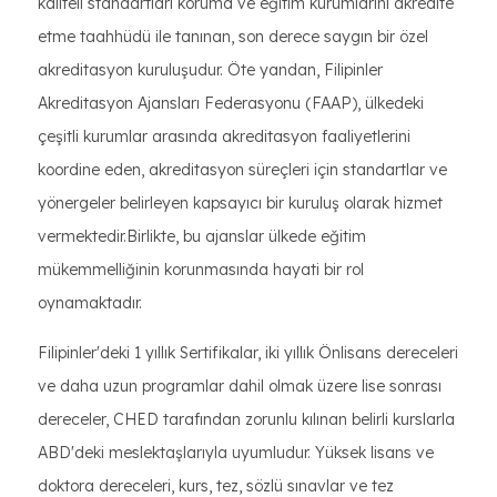
kaliteli standartları koruma ve eğitim kurumlarını akredite
etme taahhüdü ile tanınan, son derece saygın bir özel
akreditasyon kuruluşudur. Öte yandan, Filipinler
Akreditasyon Ajansları Federasyonu (FAAP), ülkedeki
çeşitli kurumlar arasında akreditasyon faaliyetlerini
koordine eden, akreditasyon süreçleri için standartlar ve
yönergeler belirleyen kapsayıcı bir kuruluş olarak hizmet
vermektedir.Birlikte, bu ajanslar ülkede eğitim
mükemmelliğinin korunmasında hayati bir rol
oynamaktadır.
Filipinler'deki 1 yıllık Sertifikalar, iki yıllık Önlisans dereceleri
ve daha uzun programlar dahil olmak üzere lise sonrası
dereceler, CHED tarafından zorunlu kılınan belirli kurslarla
ABD'deki meslektaşlarıyla uyumludur. Yüksek lisans ve
doktora dereceleri, kurs, tez, sözlü sınavlar ve tez