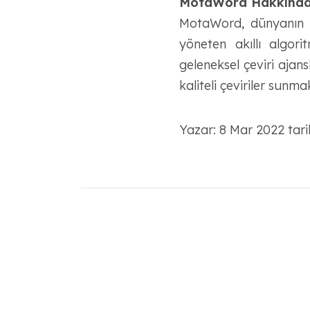
MotaWord Hakkınd
MotaWord, dünyanın en
yöneten akıllı algo
geleneksel çeviri ajan
kaliteli çeviriler sunma
Yazar: 8 Mar 2022 tari