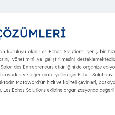
ÇÖZÜMLERİ
n kuruluşu olan Les Echos Solutions, geniş bir hiz
asını, yönetimini ve geliştirilmesini desteklemekted
 Le Salon des Entrepreneurs etkinliğini de organize ediy
 broşürleri ve diğer materyalleri için Echos Solutions sa
ktadır. MotaWord'ün hızlı ve kaliteli çevirileri, baskıy
de, Les Echos Solutions ekibine organizasyonda değerl