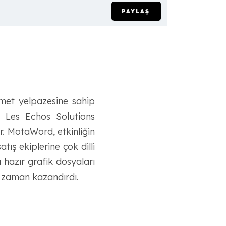
PAYLAŞ
met yelpazesine sahip
ir. Les Echos Solutions
or. MotaWord, etkinliğin
tış ekiplerine çok dilli
a hazır grafik dosyaları
i zaman kazandırdı.