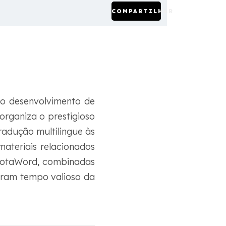
COMPARTILHAR
 o desenvolvimento de
rganiza o prestigioso
radução multilingue às
ateriais relacionados
 MotaWord, combinadas
aram tempo valioso da