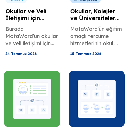
Okullar ve Veli
Okullar, Kolejler
İletişimi için
ve Üniversiteler
Tercümanlık
için Eğitim
Burada
MotaWord'ün eğitim
Hizmetleri
Tercümanlığı
MotaWord'ün okullar
amaçlı tercüme
Hizmetleri
ve veli iletişimi için
hizmetlerinin okul,
sunduğu tercümanlık
üniversite ve kolej
24 Temmuz 2026
15 Temmuz 2026
hizmetleri hakkında
ortamlarında nasıl
her şeyi
yardımcı
öğrenebilirsiniz.
olabileceğini öğrenin.