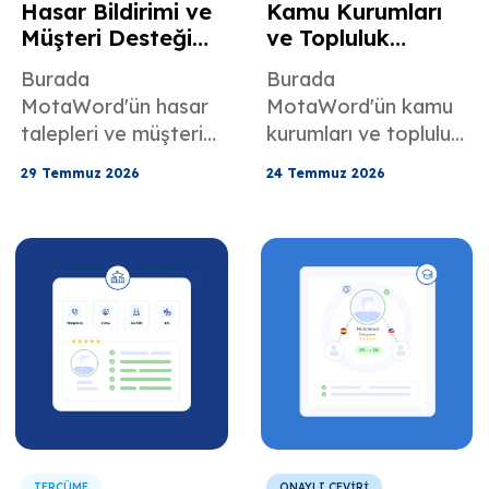
Hasar Bildirimi ve
Kamu Kurumları
Müşteri Desteği
ve Topluluk
için Sigorta
Programları için
Burada
Burada
Tercümanlık
Devlet
MotaWord'ün hasar
MotaWord'ün kamu
Hizmetleri
Tercümanlık
talepleri ve müşteri
kurumları ve topluluk
Hizmetleri
desteği için sunduğu
programları için
29 Temmuz 2026
24 Temmuz 2026
sigorta tercüme
sunduğu Devlet
hizmetleri hakkında
Tercüme Hizmetleri
her şeyi
hakkında her şeyi
öğrenebilirsiniz.
öğrenin.
TERCÜME
ONAYLI ÇEVİRİ