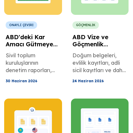
ONAYLI ÇEVİRİ
GÖÇMENLİK
ABD'deki Kar
ABD Vize ve
Amacı Gütmeyen
Göçmenlik
Kuruluşlar ve
Başvuruları için
Sivil toplum
Doğum belgeleri,
STK'lar için
Tayca Tercüme
kuruluşlarının
evlilik kayıtları, adli
Birmanca Çeviri
denetim raporları,
sicil kayıtları ve daha
yönetim dosyaları,
fazlası dahil olmak
30 Haziran 2026
24 Haziran 2026
yasal belgeleri,
üzere USCIS ve NVC
bağışçı raporları ve
belgeleriniz için
diğer uyumluluk
onaylı Tayca-
materyalleri için
İngilizce çeviri
onaylı Birmanca-
hizmeti alın.
İngilizce çeviri
hizmeti alın.