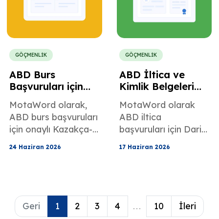
GÖÇMENLİK
GÖÇMENLİK
ABD Burs
ABD İltica ve
Başvuruları için
Kimlik Belgeleri
Sertifikalı
için Dari Dili
MotaWord olarak,
MotaWord olarak
Kazakça-İngilizce
Çevirisi
ABD burs başvuruları
ABD iltica
Çeviri
için onaylı Kazakça-
başvuruları için Dari
İngilizce çeviri
diline çeviri
24 Haziran 2026
17 Haziran 2026
hizmetini nasıl
desteğimizi nasıl
desteklediğimizi
sağladığımızı
öğrenin.
öğrenin.
Geri
1
2
3
4
...
10
İleri