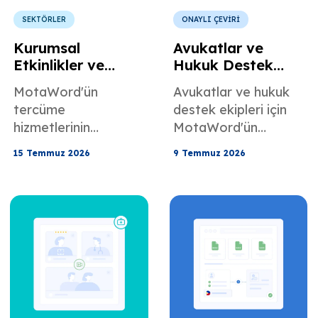
SEKTÖRLER
ONAYLI ÇEVİRİ
Kurumsal
Avukatlar ve
Etkinlikler ve
Hukuk Destek
Uluslararası
Ekipleri için
MotaWord'ün
Avukatlar ve hukuk
Toplantılar için
Mahkeme
tercüme
destek ekipleri için
Konferans
Tercümanlığı
hizmetlerinin
MotaWord'ün
Tercümanlık
Hizmetleri
konferanslar,
yerinde mahkeme
Hizmetleri
15 Temmuz 2026
9 Temmuz 2026
kurumsal etkinlikler
tercümanlığı
ve uluslararası
hizmetleri hakkında
toplantılar
her şeyi burada
konusunda nasıl
öğrenin.
yardımcı
olabileceğini öğrenin.