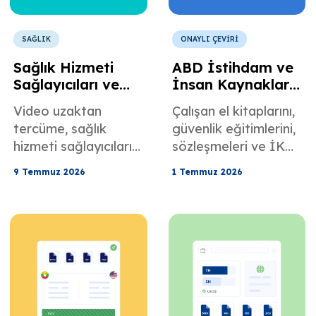
SAĞLIK
ONAYLI ÇEVİRİ
Sağlık Hizmeti
ABD İstihdam ve
Sağlayıcıları ve
İnsan Kaynakları
Teletıp
Belgeleri için
Video uzaktan
Çalışan el kitaplarını,
Programları için
Filipince Çeviri
tercüme, sağlık
güvenlik eğitimlerini,
Video Uzaktan
hizmeti sağlayıcıları
sözleşmeleri ve İK
Tercüme
ve uzaktan sağlık
politikalarını Tagalog
9 Temmuz 2026
1 Temmuz 2026
hizmetleri
diline çevirerek
programları için çığır
uyumluluğu, açıklığı
açan bir gelişmedir.
ve iş gücü iletişimini
Daha fazlasını
iyileştirin.
buradan öğrenin.