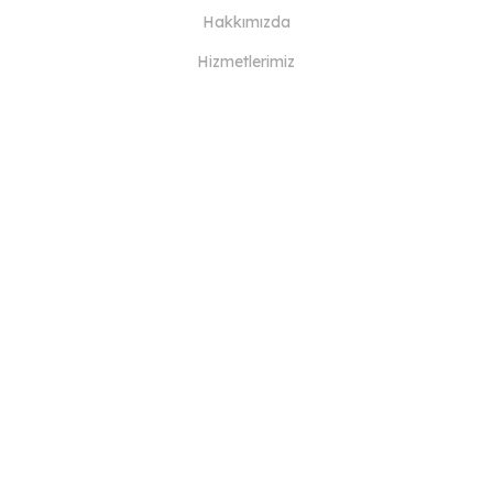
Hakkımızda
Hizmetlerimiz
Blog
SSS
Ekibimiz
Kariyer
Hukuk
Bize Ulaşın
MÜŞTERİLER İÇİN
Giriş Yap
Kayıt Ol