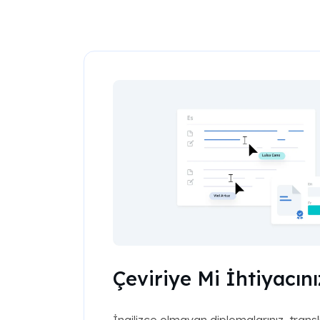
Çeviriye Mi İhtiyacını
İngilizce olmayan diplomalarınız, transk