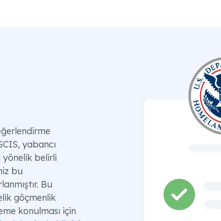
eğerlendirme
USCIS, yabancı
yönelik belirli
miz bu
lanmıştır. Bu
elik göçmenlik
leme konulması için