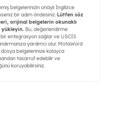
iş belgelerinizin onaylı İngilizce
pseniz bir adım öndesiniz.
Lütfen söz
eri, orijinal belgelerin okunaklı
e yükleyin.
Bu, değerlendirme
z bir entegrasyon sağlar ve USCIS
landırmanıza yardımcı olur. MotaWord
zi dosya belgelerinize kolayca
mandan tasarruf edebilir ve
nü koruyabilirsiniz.