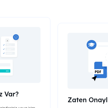
z Var?
Zaten Onaylı
riptleriniz veya isim