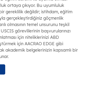
rluk ortaya çıkıyor. Bu uyumluluk
r gereklilik değildir; istihdam, eğitim
a gerçekleştirdiğiniz göçmenlik
lı olmasının temel unsurunu teşkil
 USCIS görevlilerinin başvurularınızı
nlatması için niteliklerinizi ABD
üştürmek için AACRAO EDGE gibi
ak akademik belgelerinizin kapsamlı bir
unar.
R