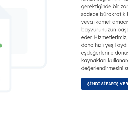
gerektiğinde bir zo
sadece bürokratik bi
veya ikamet amacıyl
başvurunuzun başarı
eder. Hizmetlerimiz,
daha hızlı yeşil aydı
eşdeğerlerine dön
kaynakları kullanar
değerlendirmesini s
ŞİMDİ SİPARİŞ VE