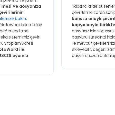
rilmesi ve dosyanıza
Yabancı dilde düzenlenm
evirilerinin
çevirilerine zaten sahi
lemize bakın.
konusu onaylı çeviril
r? MotaWord bunu kolay
kopyalarıyla birlikt
ini değerlendirme
dosyanız için sorunsu
zeka sistemimiz çeviri
başvuru sürecinizi hız
turur, toplam ücreti
ile mevcut çevirilerini
otaWord ile
ekleyebilir, değerli za
, USCIS uyumlu
başvurunuzun bütünlüğü