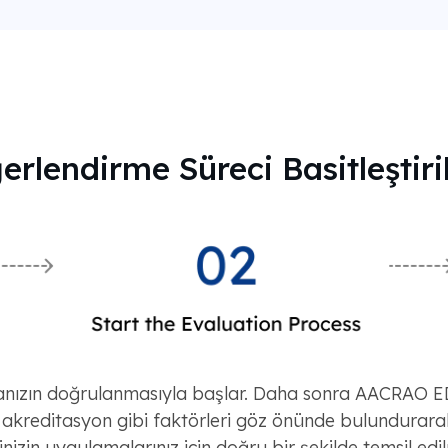
erlendirme Süreci Basitleştiri
anızın doğrulanmasıyla başlar. Daha sonra AACRAO E
akreditasyon gibi faktörleri göz önünde bulundurarak
rinizin uygulamalarınız için doğru bir şekilde temsil edi